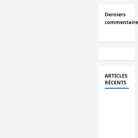
Derniers
commentaire
ARTICLES
RÉCENTS
Kinshasa
confirme
la
libération
de 15
personnes