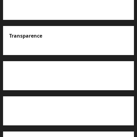
Transparence
A propos de nous
Rapport d’auto-évaluation de transparence (JTI)