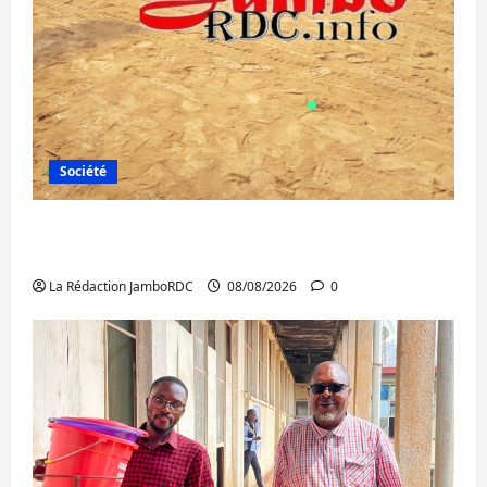
Société
Bagira : une ambulance renversée à Ciriri,
la NDSCI dénonce l’état de la route
La Rédaction JamboRDC
08/08/2026
0