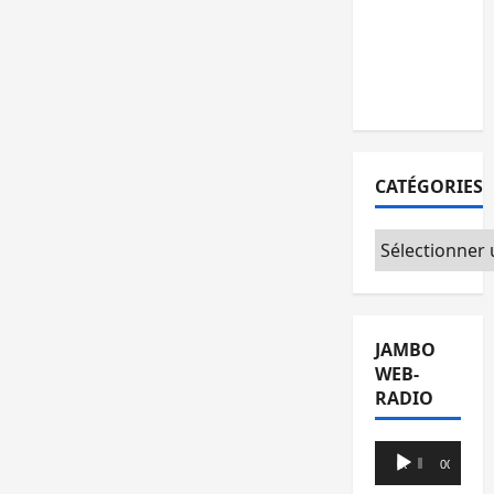
l’AFC/M23
avec
l’appui du
CICR
CATÉGORIES
Catégories
JAMBO
WEB-
RADIO
Lecteur
00:00
00:00
audio