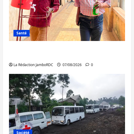
Santé
Sud-Kivu : l’UNPC maintient l’alerte contre
Ebola
La Rédaction JamboRDC
07/08/2026
0
Société