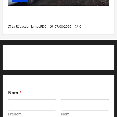
Beni : l’échange de prisonniers entre
l’AFC/M23 et Kinshasa ne convainc pas
La Rédaction JamboRDC
07/08/2026
0
Contact et réclamations
Nom
*
Prénom
Nom