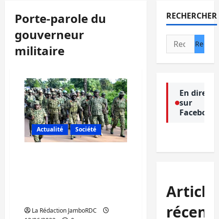
Porte-parole du
RECHERCHER
gouverneur
Rechercher :
militaire
En direct
sur
Facebook
Actualité
Société
Nord-Kivu : Les FARDC
confirment l’occupation
de la cité de Bunagana
Article
par les rebelles du M23
(Communiqué)
récent
La Rédaction JamboRDC