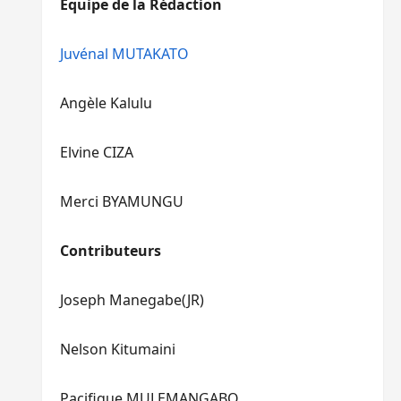
Equipe de la Rédaction
le
pour
volume.
augmenter
ou
Juvénal MUTAKATO
diminuer
le
Angèle Kalulu
volume.
Elvine CIZA
Merci BYAMUNGU
Contributeurs
Joseph Manegabe(JR)
Nelson Kitumaini
Pacifique MULEMANGABO