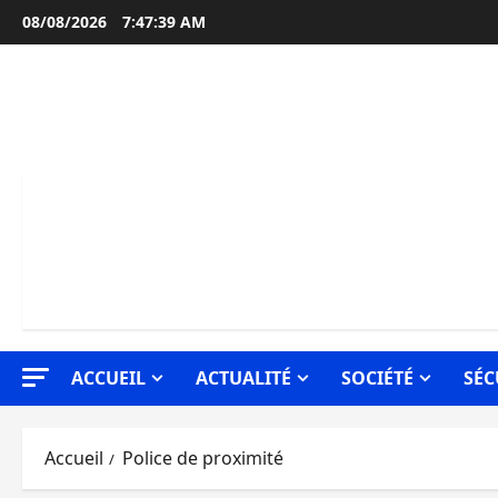
Aller
08/08/2026
7:47:40 AM
au
contenu
ACCUEIL
ACTUALITÉ
SOCIÉTÉ
SÉC
Accueil
Police de proximité