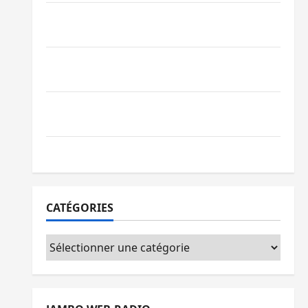
Beni : l’échange de prisonniers entre
l’AFC/M23 et Kinshasa ne convainc pas
Processus de Doha : 15 personnes remises
à l’AFC/M23 avec l’appui du CICR
Bukavu : des routes en ruine paralysent la
circulation
Ebola : la RDC intensifie la lutte avec l’OMS
CATÉGORIES
Catégories