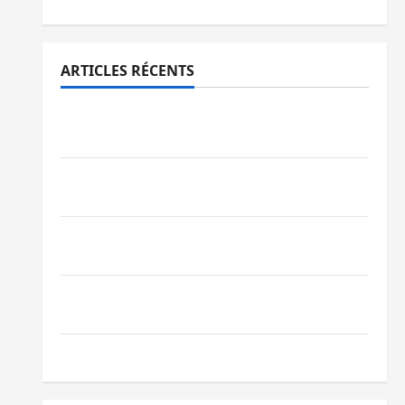
ARTICLES RÉCENTS
Sud-Kivu : l’UNPC maintient l’alerte contre
Ebola
Beni : l’échange de prisonniers entre
l’AFC/M23 et Kinshasa ne convainc pas
Processus de Doha : 15 personnes remises
à l’AFC/M23 avec l’appui du CICR
Bukavu : des routes en ruine paralysent la
circulation
Ebola : la RDC intensifie la lutte avec l’OMS