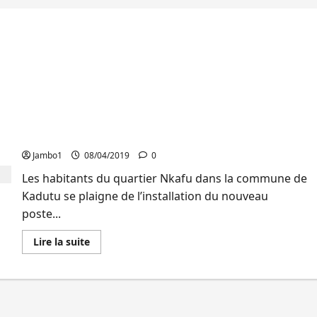
Bukavu : la population de camp TV s’insurge
contre l’installation du poste de la Police sur
l’avenue Wesha
Jambo1
08/04/2019
0
Les habitants du quartier Nkafu dans la commune de
Kadutu se plaigne de l’installation du nouveau
poste...
En
Lire la suite
savoir
plus
sur
Bukavu
:
la
population