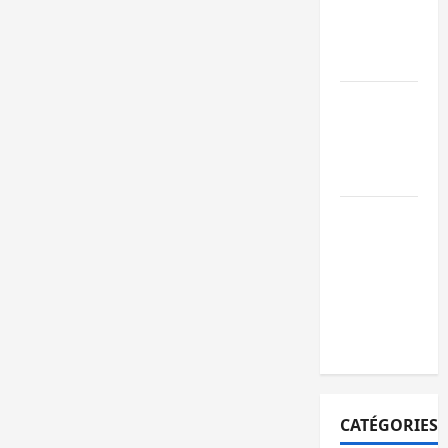
ruine
paralysent la
circulation
Ebola : la RD
intensifie la
lutte avec
l’OMS
Uvira : une
journée de
mercredi
marquée par
l’appel à la
paix
CATÉGORIES