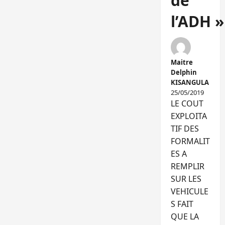
de
l’ADH »
Maitre
Delphin
KISANGULA
25/05/2019
LE COUT
EXPLOITA
TIF DES
FORMALIT
ES A
REMPLIR
SUR LES
VEHICULE
S FAIT
QUE LA