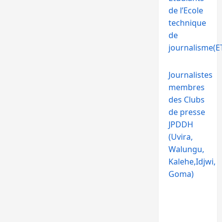
de l’Ecole
technique
de
journalisme(ET
Journalistes
membres
des Clubs
de presse
JPDDH
(Uvira,
Walungu,
Kalehe,Idjwi,
Goma)