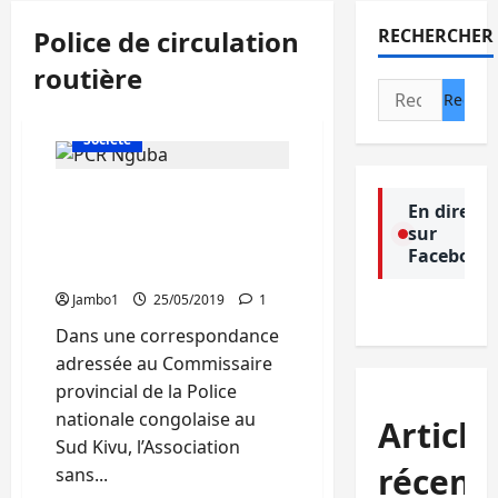
Police de circulation
RECHERCHER
routière
Rechercher :
Actualité
Politique
Société
Bukavu : Les agents de la
En direct
PCR affectés en face du
sur
Marché de Nguba dans le
Facebook
viseur de l’ADH
Jambo1
25/05/2019
1
Dans une correspondance
adressée au Commissaire
provincial de la Police
nationale congolaise au
Article
Sud Kivu, l’Association
récent
sans...