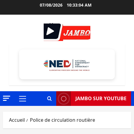
Aller
07/08/2026
10:33:05 AM
au
contenu
JAMBO SUR YOUTUBE
Menu
principal
Accueil
Police de circulation routière