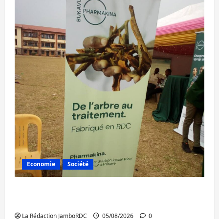
Economie
Société
Bukavu : la Pharmakina expose son savoir-
faire à Kivu Soko Foire
La Rédaction JamboRDC
05/08/2026
0