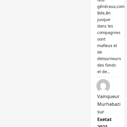
généraux,com
Bde,Bn
jusque
dans les
compagnies
sont
mafieux et
de
detourneurs
des fonds
et de…
Vainqueur
Murhabazi
sur
Exetat