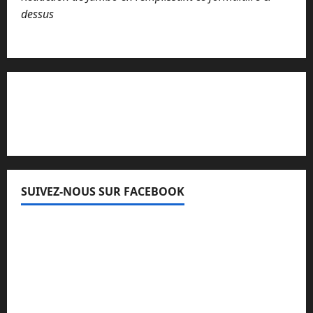
dessus
Lisez attentivement notre procédure de
réclamation
SUIVEZ-NOUS SUR FACEBOOK