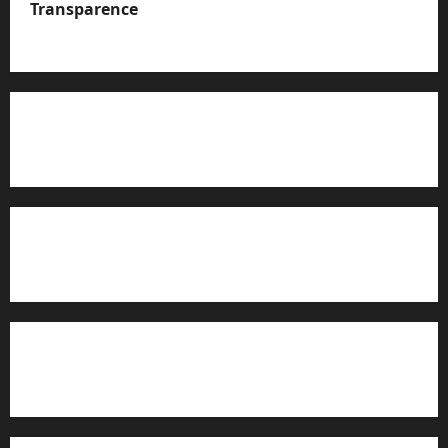
Transparence
A propos de nous
Rapport d’auto-évaluation de transparence (JTI)
Charte éditoriale