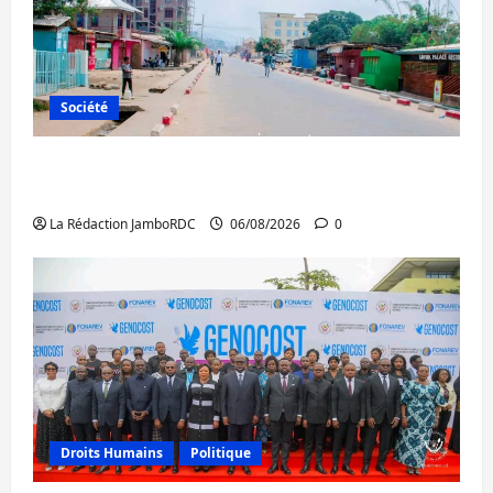
Société
Uvira : une journée de mercredi marquée
par l’appel à la paix
La Rédaction JamboRDC
06/08/2026
0
Droits Humains
Politique