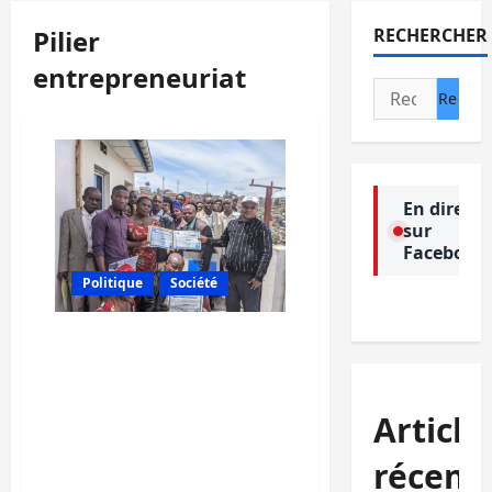
Pilier
RECHERCHER
entrepreneuriat
Rechercher :
En direct
sur
Facebook
Politique
Société
Bukavu : Dans son pilier
entrepreneuriat, le parti
politique CRIC vient de
décerner des brevets à 34
Article
femmes et hommes
formés dans la
récent
fabrication des savons,