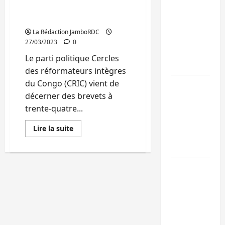
pommades et
Uvira : une
médicaments
journée de
La Rédaction JamboRDC
mercredi
27/03/2023
0
marquée par
Le parti politique Cercles
l’appel à la pa
des réformateurs intègres
du Congo (CRIC) vient de
GENOCOST :
décerner des brevets à
l’AFC/M23
trente-quatre...
conteste la
démarche
En
Lire la suite
portée par
savoir
plus
Kinshasa
sur
Bukavu
:
Ebola : après
Dans
son
Bukavu,
pilier
entrepreneuriat,
l’UNPC-Sud-
le
Kivu équipe l
parti
politique
médias des
CRIC