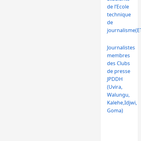
de l’Ecole
technique
de
journalisme(ET
Journalistes
membres
des Clubs
de presse
JPDDH
(Uvira,
Walungu,
Kalehe,Idjwi,
Goma)