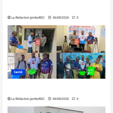
GENOCOST : l’AFC/M23 conteste la
démarche portée par Kinshasa
La Rédaction JamboRDC
06/08/2026
0
Santé
Ebola : après Bukavu, l’UNPC-Sud-Kivu
équipe les médias des territoires
La Rédaction JamboRDC
06/08/2026
0