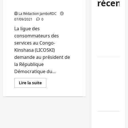
extrême urgence
récent
(Pétition)
La Rédaction JamboRDC
Kinshasa
07/09/2021
0
confirme la
La ligue des
libération de
consommateurs des
15 personnes
services au Congo-
affiliées à
Kinshasa (LICOSKI)
l’AFC/M23
demande au président de
Bagira : une
la République
ambulance
Démocratique du...
renversée à
En
Lire la suite
Ciriri, la
savoir
plus
NDSCI
sur
dénonce l’éta
Sud-
Kivu:
de la route
La
Licoski
invite
Sud-Kivu :
le
chef
l’UNPC
de