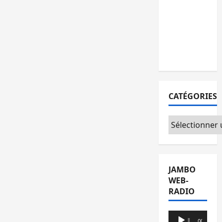
remises à
l’AFC/M23
avec
l’appui du
CICR
CATÉGORIES
Catégories
JAMBO
WEB-
RADIO
Lecteur
00:00
00:00