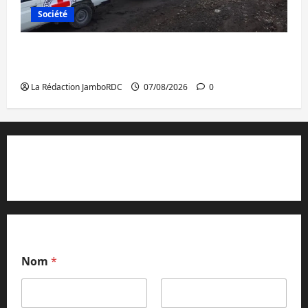
Société
Beni : l’échange de prisonniers entre
l’AFC/M23 et Kinshasa ne convainc pas
La Rédaction JamboRDC
07/08/2026
0
Contact et réclamations
Nom
*