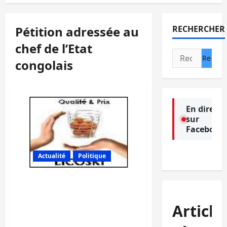
Pétition adressée au
RECHERCHER
chef de l’Etat
Rechercher :
congolais
En direct
sur
Facebook
Actualité
Politique
Sud-Kivu: La Licoski invite
le chef de l’Etat à procéder
à la suppression de la
Article
taxe RAM dans une