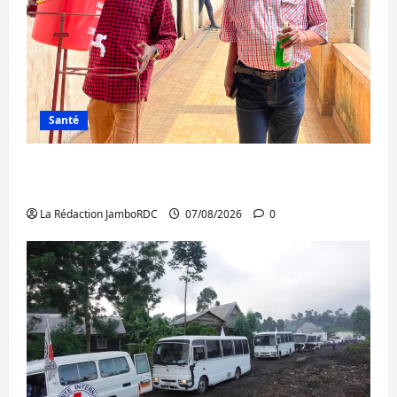
Santé
Sud-Kivu : l’UNPC maintient l’alerte contre
Ebola
La Rédaction JamboRDC
07/08/2026
0