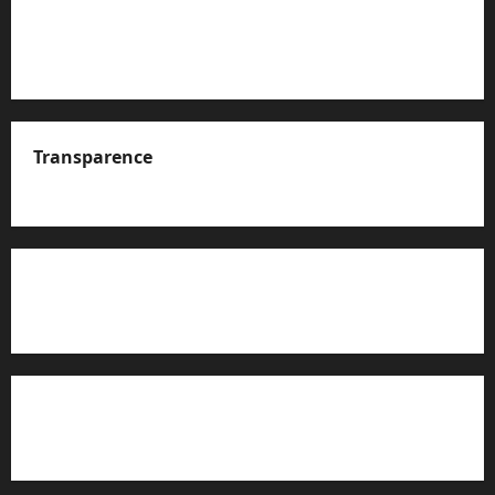
Transparence
A propos de nous
Rapport d’auto-évaluation de transparence (JTI)