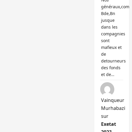
généraux,com
Bde,Bn
jusque
dans les
compagnies
sont
mafieux et
de
detourneurs
des fonds
et de…
Vainqueur
Murhabazi
sur
Exetat