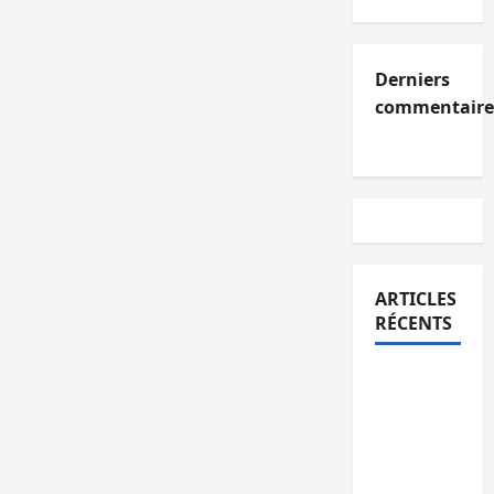
Derniers
commentaire
ARTICLES
RÉCENTS
Kinshasa
confirme
la
libération
de 15