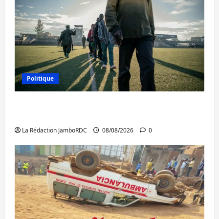
Politique
Kinshasa confirme la libération de 15
personnes affiliées à l’AFC/M23
La Rédaction JamboRDC
08/08/2026
0