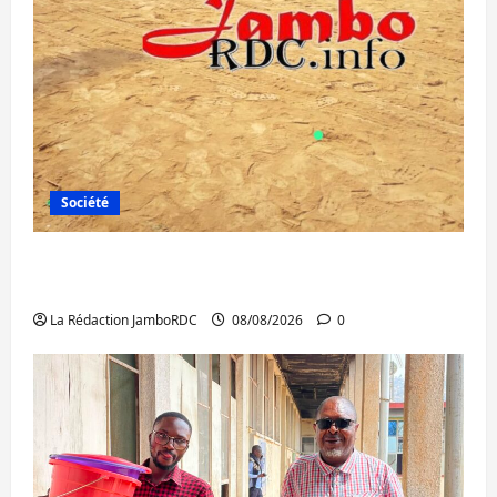
Société
Bagira : une ambulance renversée à Ciriri,
la NDSCI dénonce l’état de la route
La Rédaction JamboRDC
08/08/2026
0