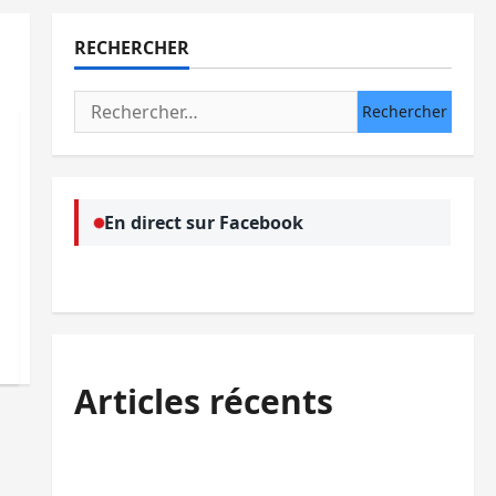
RECHERCHER
Rechercher :
En direct sur Facebook
Articles récents
Beni : l’échange de prisonniers entre
l’AFC/M23 et Kinshasa ne convainc pas