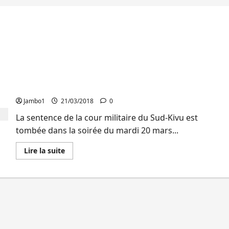
Sud-Kivu : Abbas et 12 de ses acolytes écopent
d’une peine de mort
Jambo1
21/03/2018
0
La sentence de la cour militaire du Sud-Kivu est
tombée dans la soirée du mardi 20 mars...
En
Lire la suite
savoir
plus
sur
Sud-
Kivu
:
Abbas
et
12
de
ses