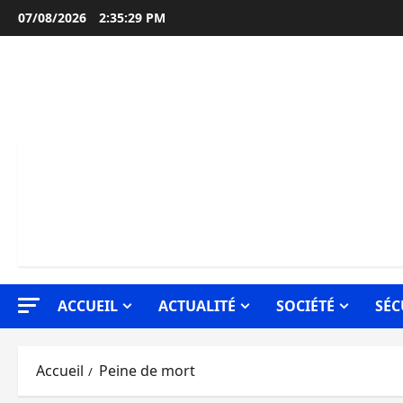
Aller
07/08/2026
2:35:29 PM
au
contenu
ACCUEIL
ACTUALITÉ
SOCIÉTÉ
SÉC
Accueil
Peine de mort