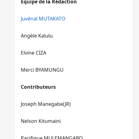
Equipe de la Rédaction
le
pour
volume.
augmenter
ou
Juvénal MUTAKATO
diminuer
le
Angèle Kalulu
volume.
Elvine CIZA
Merci BYAMUNGU
Contributeurs
Joseph Manegabe(JR)
Nelson Kitumaini
Pacifique MULEMANGABO