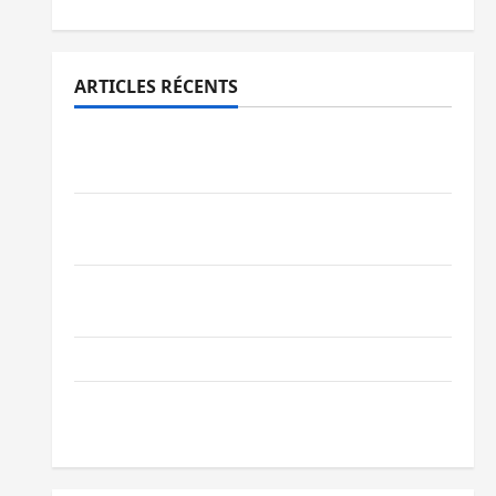
ARTICLES RÉCENTS
Beni : l’échange de prisonniers entre
l’AFC/M23 et Kinshasa ne convainc pas
Processus de Doha : 15 personnes remises
à l’AFC/M23 avec l’appui du CICR
Bukavu : des routes en ruine paralysent la
circulation
Ebola : la RDC intensifie la lutte avec l’OMS
Uvira : une journée de mercredi marquée
par l’appel à la paix