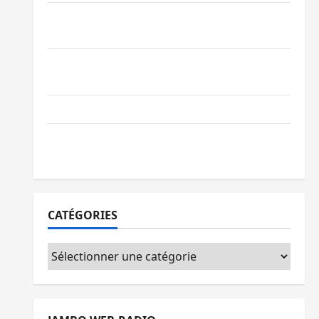
Processus de Doha : 15 personnes remises
à l’AFC/M23 avec l’appui du CICR
Bukavu : des routes en ruine paralysent la
circulation
Ebola : la RDC intensifie la lutte avec l’OMS
Uvira : une journée de mercredi marquée
par l’appel à la paix
CATÉGORIES
Catégories