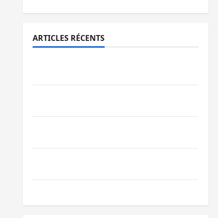
ARTICLES RÉCENTS
Sud-Kivu : l’UNPC maintient l’alerte contre
Ebola
Beni : l’échange de prisonniers entre
l’AFC/M23 et Kinshasa ne convainc pas
Processus de Doha : 15 personnes remises
à l’AFC/M23 avec l’appui du CICR
Bukavu : des routes en ruine paralysent la
circulation
Ebola : la RDC intensifie la lutte avec l’OMS