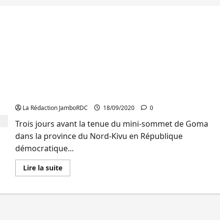
RDC/Mini-sommet de Goma : Le Président
Rwandais, Paul Kagame donne officiellement sa
position
La Rédaction JamboRDC
18/09/2020
0
Trois jours avant la tenue du mini-sommet de Goma
dans la province du Nord-Kivu en République
démocratique...
En
Lire la suite
savoir
plus
sur
RDC/Mini-
sommet
de
Goma