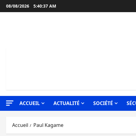
Aller
08/08/2026
5:40:38 AM
au
contenu
ACCUEIL
ACTUALITÉ
SOCIÉTÉ
SÉC
Accueil
Paul Kagame