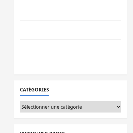
Beni : l’échange de prisonniers entre
l’AFC/M23 et Kinshasa ne convainc pas
Processus de Doha : 15 personnes remises
à l’AFC/M23 avec l’appui du CICR
Bukavu : des routes en ruine paralysent la
circulation
Ebola : la RDC intensifie la lutte avec l’OMS
CATÉGORIES
Catégories