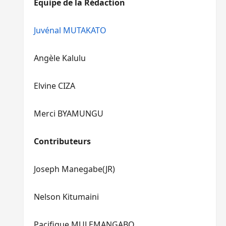
Equipe de la Rédaction
le
pour
volume.
augmenter
ou
Juvénal MUTAKATO
diminuer
le
Angèle Kalulu
volume.
Elvine CIZA
Merci BYAMUNGU
Contributeurs
Joseph Manegabe(JR)
Nelson Kitumaini
Pacifique MULEMANGABO