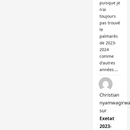
puisque je
n'ai
toujours
pas trouvé
le
palmarès
de 2023-
2024
comme
d'autres
années.…
Christian
nyamwagirw
sur
Exetat
2023-