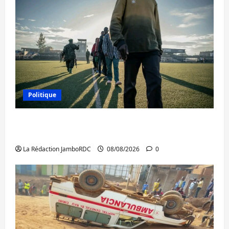
Politique
Kinshasa confirme la libération de 15
personnes affiliées à l’AFC/M23
La Rédaction JamboRDC
08/08/2026
0