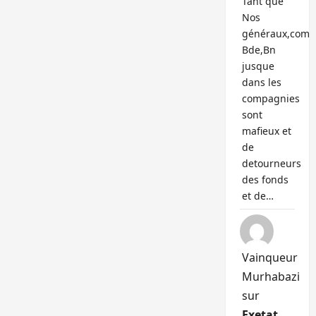
Tant que
Nos
généraux,com
Bde,Bn
jusque
dans les
compagnies
sont
mafieux et
de
detourneurs
des fonds
et de…
Vainqueur
Murhabazi
sur
Exetat