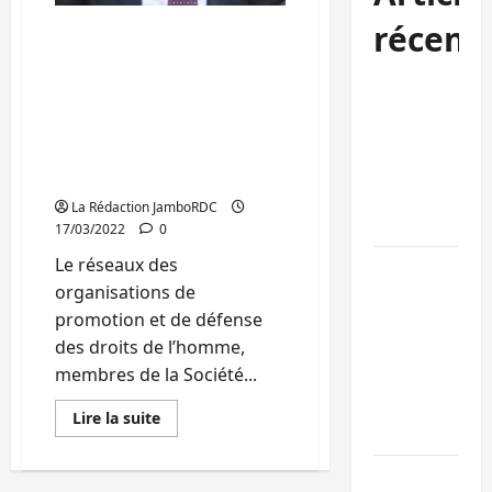
récent
Sud-Kivu: Les
organisations de défense
des droits de l’homme
Kinshasa
alertent sur les menaces
confirme la
« persistantes » contre le
libération de
Professeur Bugeme
15 personnes
Zigashane
affiliées à
La Rédaction JamboRDC
l’AFC/M23
17/03/2022
0
Le réseaux des
Bagira : une
organisations de
ambulance
promotion et de défense
renversée à
des droits de l’homme,
Ciriri, la
membres de la Société...
NDSCI
dénonce l’éta
En
Lire la suite
de la route
savoir
plus
sur
Sud-Kivu :
Sud-