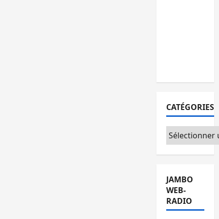
personnes
remises à
l’AFC/M23
avec
l’appui du
CICR
CATÉGORIES
Catégories
JAMBO
WEB-
RADIO