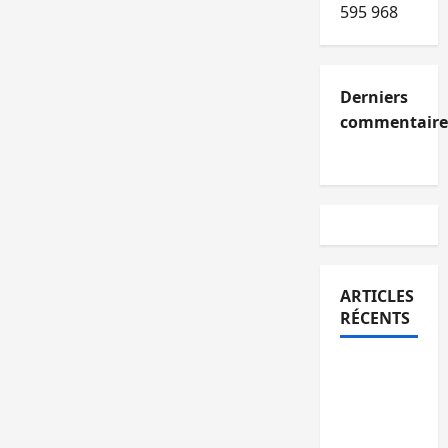
595 968
Derniers
commentaire
ARTICLES
RÉCENTS
Kinshasa
confirme
la
libération