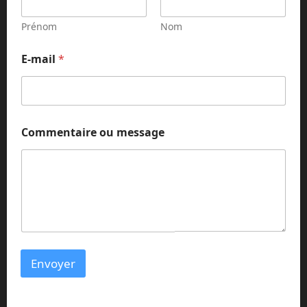
e
n
Prénom
Nom
t
a
E-mail
*
i
r
e
*
m
e
Commentaire ou message
s
s
a
g
e
Envoyer