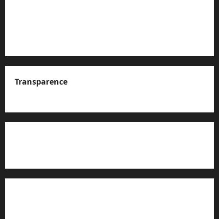
Transparence
A propos de nous
Rapport d’auto-évaluation de transparence (JTI)