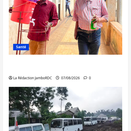
Santé
Sud-Kivu : l’UNPC maintient l’alerte contre
Ebola
La Rédaction JamboRDC
07/08/2026
0