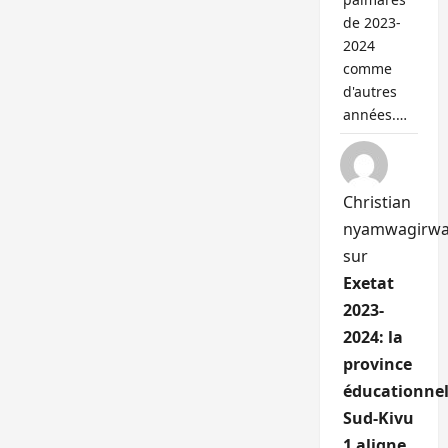
de 2023-
2024
comme
d'autres
années.…
Christian
nyamwagirw
sur
Exetat
2023-
2024: la
province
éducationnel
Sud-Kivu
1 aligne