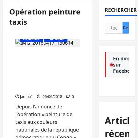
Opération peinture
RECHERCHER
taxis
Rechercher :
Actualité
Politique
Controverse au tour du
En direct
coût de la peinture taxi à
sur
Bukavu, le maire de la
Facebook
ville maintient sa
décision : « Pas moyen de
diminuer le prix »
Jambo1
06/06/2018
0
Depuis l’annonce de
l’opération « peinture de
Article
taxis aux couleurs
nationales de la république
récent
démocratique du Congo »,