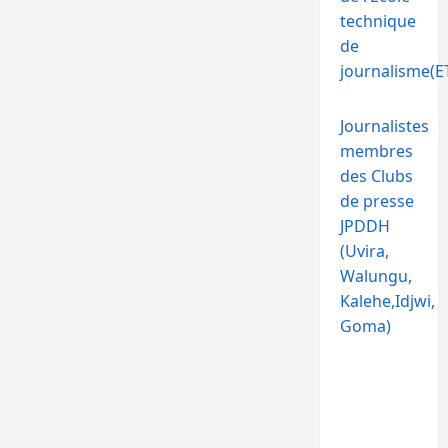
technique
de
journalisme(ET
Journalistes
membres
des Clubs
de presse
JPDDH
(Uvira,
Walungu,
Kalehe,Idjwi,
Goma)