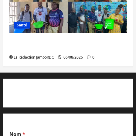
Santé
Ebola : après Bukavu, l’UNPC-Sud-Kivu
équipe les médias des territoires
La Rédaction JamboRDC
06/08/2026
0
Contact et réclamations
Nom
*