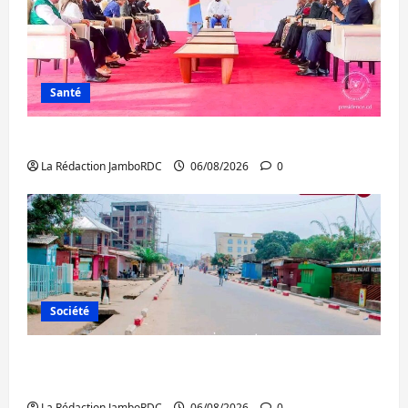
Santé
Ebola : la RDC intensifie la lutte avec l’OMS
La Rédaction JamboRDC
06/08/2026
0
Société
Uvira : une journée de mercredi marquée
par l’appel à la paix
La Rédaction JamboRDC
06/08/2026
0