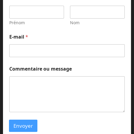
Prénom
Nom
*
E-mail
*
o
u
E
-
m
a
Commentaire ou message
i
l
Envoyer