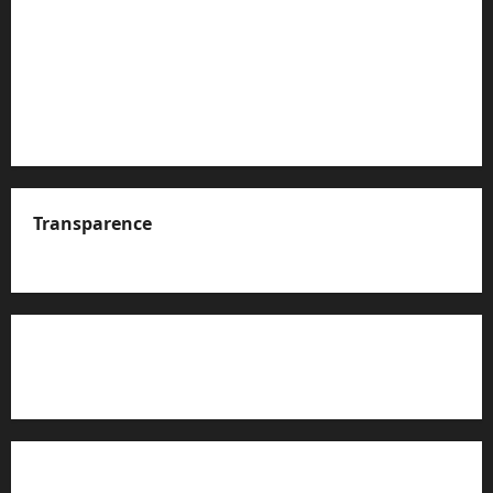
Transparence
A propos de nous
Rapport d’auto-évaluation de transparence (JTI)