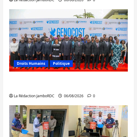
Droits Humains
Politique
GENOCOST : l’AFC/M23 conteste la
démarche portée par Kinshasa
La Rédaction JamboRDC
06/08/2026
0