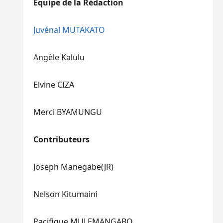
Equipe de la Rédaction
le
pour
volume.
augmenter
ou
Juvénal MUTAKATO
diminuer
le
Angèle Kalulu
volume.
Elvine CIZA
Merci BYAMUNGU
Contributeurs
Joseph Manegabe(JR)
Nelson Kitumaini
Pacifique MULEMANGABO