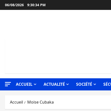
Aller
06/08/2026
9:30:35 PM
au
contenu
ACCUEIL
ACTUALITÉ
SOCIÉTÉ
SÉC
Accueil
Moise Cubaka