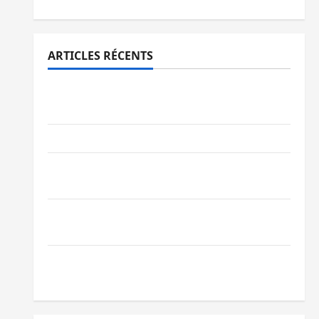
ARTICLES RÉCENTS
Bukavu : des routes en ruine paralysent la
circulation
Ebola : la RDC intensifie la lutte avec l’OMS
Uvira : une journée de mercredi marquée
par l’appel à la paix
GENOCOST : l’AFC/M23 conteste la
démarche portée par Kinshasa
Ebola : après Bukavu, l’UNPC-Sud-Kivu
équipe les médias des territoires