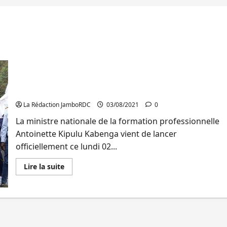
Sud-Kivu: 15 600 candidats sont attendus aux
épreuves hors session de l’ENFP en RDC
La Rédaction JamboRDC
03/08/2021
0
La ministre nationale de la formation professionnelle
Antoinette Kipulu Kabenga vient de lancer
officiellement ce lundi 02...
En
Lire la suite
savoir
plus
sur
Sud-
Kivu:
15
600
candidats