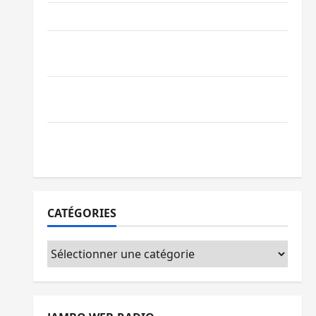
Ebola : la RDC intensifie la lutte avec l’OMS
Uvira : une journée de mercredi marquée
par l’appel à la paix
GENOCOST : l’AFC/M23 conteste la
démarche portée par Kinshasa
Ebola : après Bukavu, l’UNPC-Sud-Kivu
équipe les médias des territoires
CATÉGORIES
Catégories