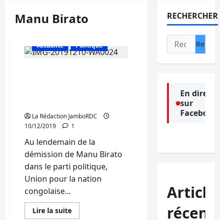
Manu Birato
RECHERCHER
Rechercher :
Actualité
Politique
Sud-Kivu : « Manu Birato
n’a jamais été membre
d’aucune des structures
En direct
sur
de l’UNC » Héritier Ndjadi
Facebook
La Rédaction JamboRDC
10/12/2019
1
Au lendemain de la
démission de Manu Birato
dans le parti politique,
Union pour la nation
Article
congolaise...
récent
En
Lire la suite
savoir