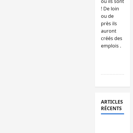
où ils sont
! De loin
ou de
près ils
auront
créés des
emplois .
RÉPONDR
E
ARTICLES
RÉCENTS
Bukavu :
la