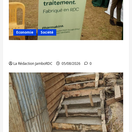
Economie
Société
Bukavu : la Pharmakina expose son savoir-
faire à Kivu Soko Foire
La Rédaction JamboRDC
05/08/2026
0