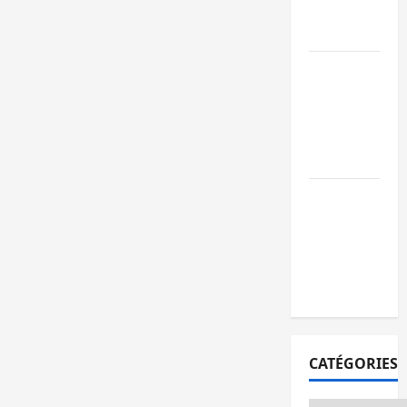
publics est
lancé
Sud-Kivu : de
retour à Uvir
Purusi relanc
les priorités
sécuritaires
Bukavu : vols
et agressions
en série, la
société civile
appelle à agir
CATÉGORIES