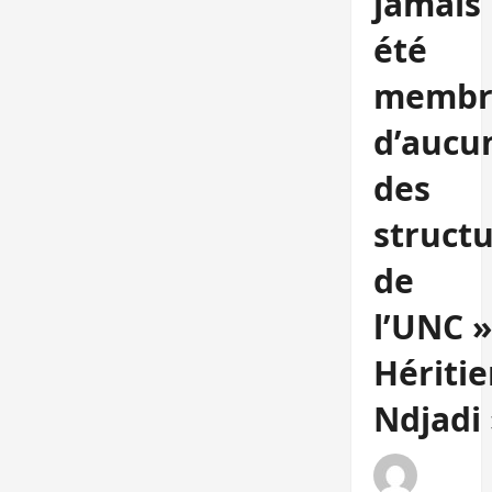
jamais
été
membr
d’aucu
des
struct
de
l’UNC »
Héritie
Ndjadi