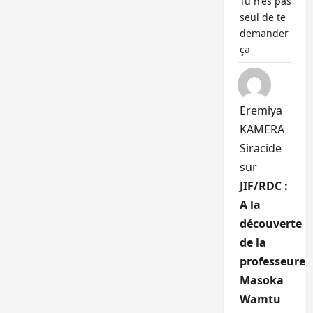
Tu n'es pas
seul de te
demander
ça
Eremiya
KAMERA
Siracide
sur
JIF/RDC :
A la
découverte
de la
professeure
Masoka
Wamtu