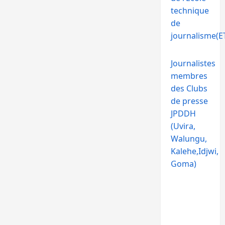
technique
de
journalisme(ET
Journalistes
membres
des Clubs
de presse
JPDDH
(Uvira,
Walungu,
Kalehe,Idjwi,
Goma)