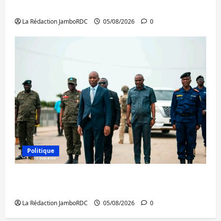
publics est lancé
La Rédaction JamboRDC
05/08/2026
0
Politique
Sud-Kivu : de retour à Uvira, Purusi relance
les priorités sécuritaires
La Rédaction JamboRDC
05/08/2026
0