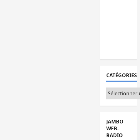
vols et
agressions
en série,
la société
civile
appelle à
agir
CATÉGORIES
Catégories
JAMBO
WEB-
RADIO