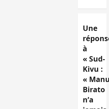
Une
répons
à
« Sud-
Kivu :
« Man
Birato
n’a