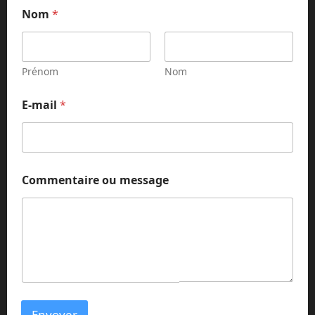
Nom
*
Prénom
Nom
E-mail
*
C
Commentaire ou message
o
m
m
e
n
t
a
i
r
e
Envoyer