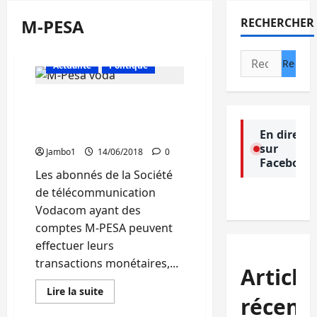
M-PESA
RECHERCHER
Rechercher :
Actualité
Politique
Sud-Kivu : En fin, la
connexion M-PESA
rétablie
En direct
sur
Jambo1
14/06/2018
0
Facebook
Les abonnés de la Société
de télécommunication
Vodacom ayant des
comptes M-PESA peuvent
effectuer leurs
transactions monétaires,...
Article
En
Lire la suite
récent
savoir
plus