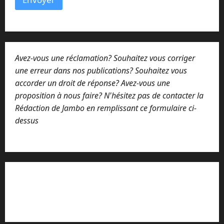
N
o
m
E
-
m
Avez-vous une réclamation? Souhaitez vous corriger
a
i
une erreur dans nos publications? Souhaitez vous
l
accorder un droit de réponse? Avez-vous une
proposition à nous faire? N'hésitez pas de contacter la
Rédaction de Jambo en remplissant ce formulaire ci-
dessus
Lisez attentivement notre procédure de
réclamation