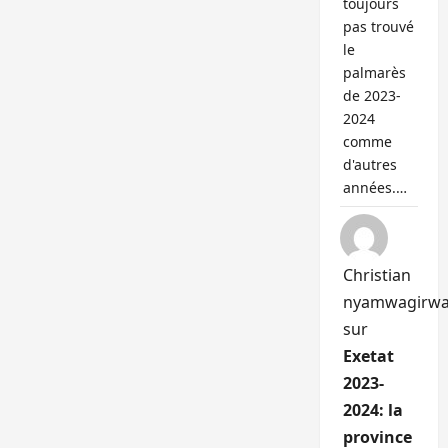
toujours
pas trouvé
le
palmarès
de 2023-
2024
comme
d'autres
années.…
Christian
nyamwagirw
sur
Exetat
2023-
2024: la
province