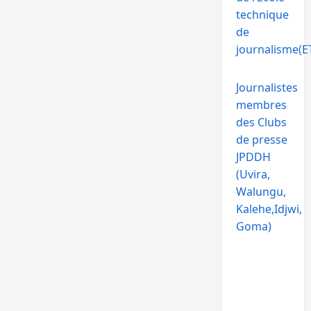
technique
de
journalisme(ET
Journalistes
membres
des Clubs
de presse
JPDDH
(Uvira,
Walungu,
Kalehe,Idjwi,
Goma)