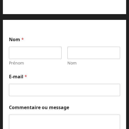
o
Nom
*
u
m
e
s
s
Prénom
Nom
a
g
E-mail
*
e
*
Commentaire ou message