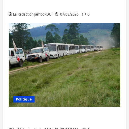
l’AFC/M23 et Kinshasa ne convainc pas
La Rédaction JamboRDC
07/08/2026
0
Politique
Processus de Doha : 15 personnes remises
à l’AFC/M23 avec l’appui du CICR