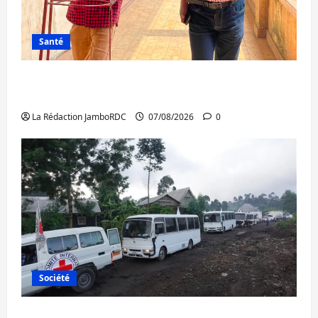
Santé
Sud-Kivu : l’UNPC maintient l’alerte contre
Ebola
La Rédaction JamboRDC
07/08/2026
0
Société
Beni : l’échange de prisonniers entre