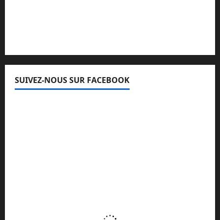
Lisez attentivement notre procédure de
réclamation
SUIVEZ-NOUS SUR FACEBOOK