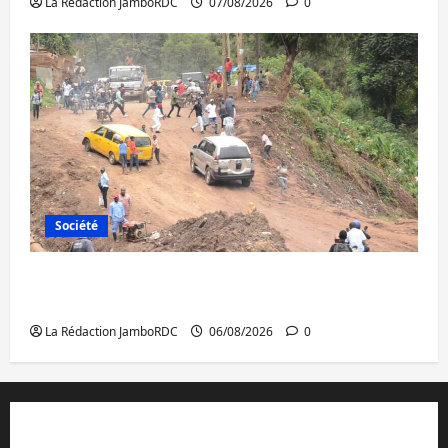
La Rédaction JamboRDC
07/08/2026
0
Société
Bukavu : des routes en ruine paralysent la
circulation
La Rédaction JamboRDC
06/08/2026
0
Contact et réclamations