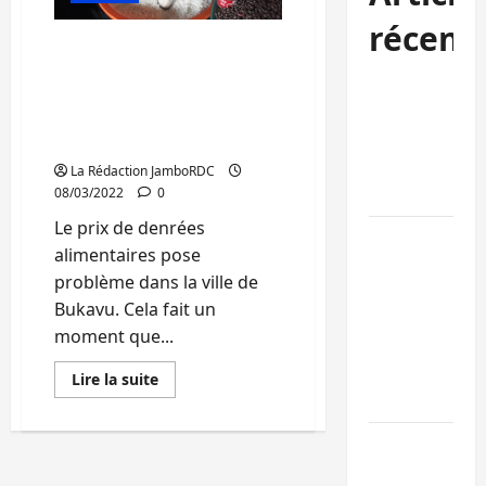
récent
Sud-Kivu: Les autorités
appelées à réglementer le
Sud-Kivu :
prix des denrées
l’UNPC
alimentaires sur les
maintient
marchés
l’alerte contr
La Rédaction JamboRDC
Ebola
08/03/2022
0
Le prix de denrées
Beni :
alimentaires pose
l’échange de
problème dans la ville de
prisonniers
Bukavu. Cela fait un
entre
moment que...
l’AFC/M23 et
Kinshasa ne
En
Lire la suite
savoir
convainc pas
plus
sur
Sud-
Processus de
Kivu:
Doha : 15
Les
autorités