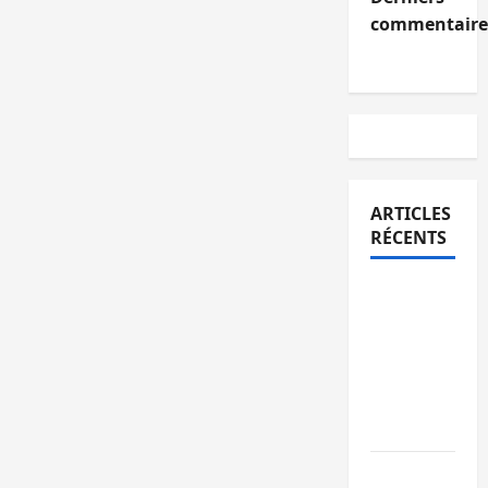
commentaire
ARTICLES
RÉCENTS
Sud-Kivu
: l’UNPC
maintient
l’alerte
contre
Ebola
Beni :