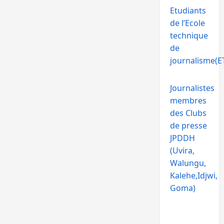
Etudiants
de l’Ecole
technique
de
journalisme(ET
Journalistes
membres
des Clubs
de presse
JPDDH
(Uvira,
Walungu,
Kalehe,Idjwi,
Goma)