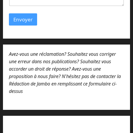
i
r
e
Envoyer
m
e
s
s
a
g
Avez-vous une réclamation? Souhaitez vous corriger
e
*
une erreur dans nos publications? Souhaitez vous
accorder un droit de réponse? Avez-vous une
proposition à nous faire? N'hésitez pas de contacter la
Rédaction de Jambo en remplissant ce formulaire ci-
dessus
Lisez attentivement notre procédure de
réclamation