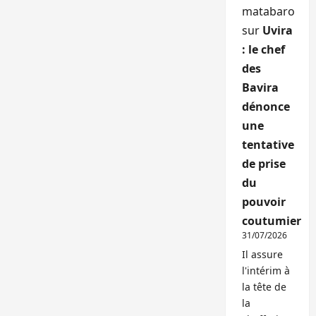
matabaro
sur
Uvira
: le chef
des
Bavira
dénonce
une
tentative
de prise
du
pouvoir
coutumier
31/07/2026
Il assure
l'intérim à
la tête de
la