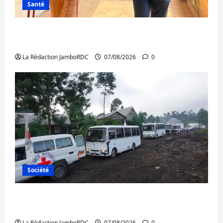
Santé
Sud-Kivu : l’UNPC maintient l’alerte contre
Ebola
La Rédaction JamboRDC
07/08/2026
0
Société
Beni : l’échange de prisonniers entre
l’AFC/M23 et Kinshasa ne convainc pas
La Rédaction JamboRDC
07/08/2026
0