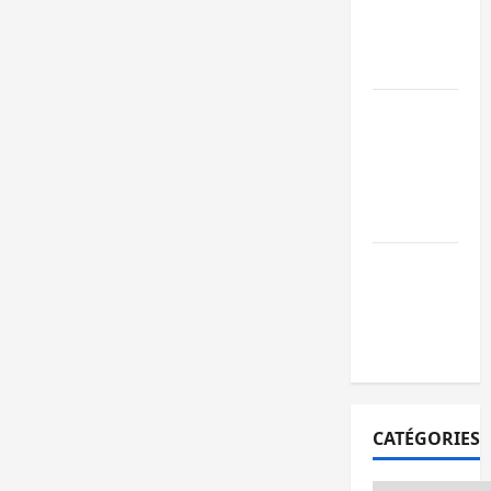
l’AFC/M23
avec l’appui
du CICR
Bukavu : des
routes en
ruine
paralysent la
circulation
Ebola : la RD
intensifie la
lutte avec
l’OMS
CATÉGORIES