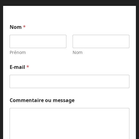
Nom
*
Prénom
Nom
E-mail
*
C
Commentaire ou message
o
m
m
e
n
t
a