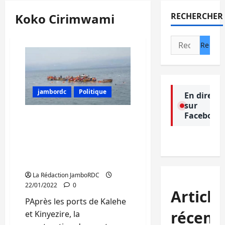
Koko Cirimwami
RECHERCHER
Rechercher :
jambordc
Politique
En direct
sur
Facebook
Sud-Kivu : Après les ports
de Kalehe et Kinyezire, la
construction d’autres
ports se poursuit à
Minova et Kasunyu
La Rédaction JamboRDC
22/01/2022
0
Article
PAprès les ports de Kalehe
récent
et Kinyezire, la