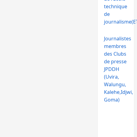
technique
de
journalisme(ET
Journalistes
membres
des Clubs
de presse
JPDDH
(Uvira,
Walungu,
Kalehe,Idjwi,
Goma)