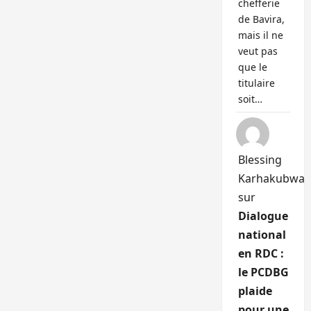
chefferie
de Bavira,
mais il ne
veut pas
que le
titulaire
soit…
Blessing
Karhakubwa
sur
Dialogue
national
en RDC :
le PCDBG
plaide
pour une