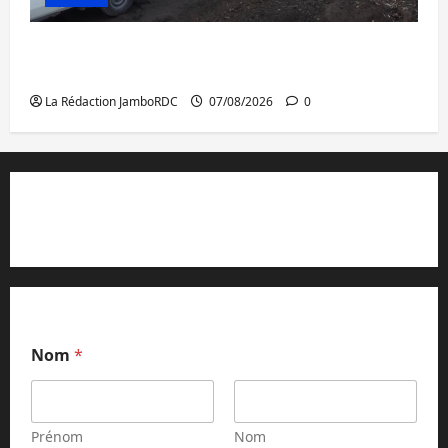
Beni : l’échange de prisonniers entre
l’AFC/M23 et Kinshasa ne convainc pas
La Rédaction JamboRDC
07/08/2026
0
Contact et réclamations
Nom
*
Prénom
Nom