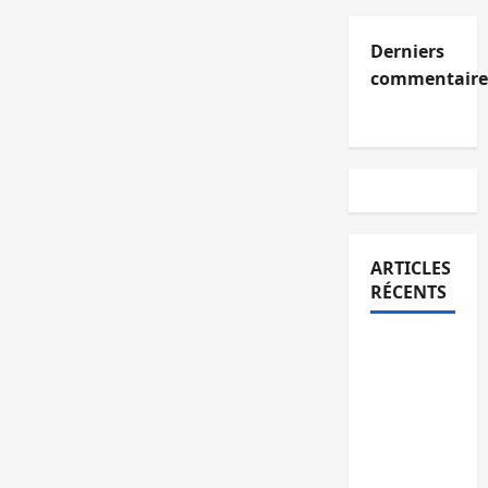
Derniers
commentaire
ARTICLES
RÉCENTS
Kinshasa
confirme
la
libération
de 15
personnes