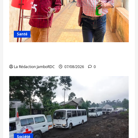
Santé
Sud-Kivu : l’UNPC maintient l’alerte contre
Ebola
La Rédaction JamboRDC
07/08/2026
0
Société