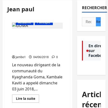
Jean paul
RECHERCHER
Rechercher :
Actualité
Politique
Goma : La communauté
Kyaghanda appelle à la
cohabitation pacifique
En direct
sur
entre communautés
Facebook
Jambo1
04/06/2018
0
Le nouveau dirigeant de la
communauté du
Kyaghanda Goma, Kambale
Kaviti a appelé dimanche
03 juin 2018,...
Article
En
Lire la suite
savoir
récent
plus