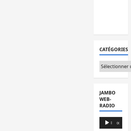
l’AFC/M23
avec
l’appui du
CICR
CATÉGORIES
Catégories
JAMBO
WEB-
RADIO
Lecteur
00:00
00:00
audio