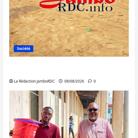
Société
Bagira : une ambulance renversée à Ciriri,
la NDSCI dénonce l’état de la route
La Rédaction JamboRDC
08/08/2026
0