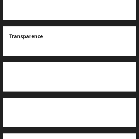
Transparence
A propos de nous
Rapport d’auto-évaluation de transparence (JTI)