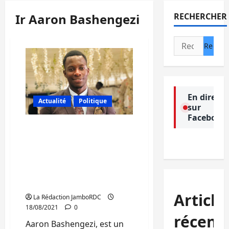
Ir Aaron Bashengezi
RECHERCHER
Rechercher :
En direct
Actualité
Politique
sur
Facebook
Bukavu: Sojamaa, un
produit fait à base de soja
vient résoudre les
problèmes de santé des
habitants et le chômage
des jeunes
Article
La Rédaction JamboRDC
18/08/2021
0
récent
Aaron Bashengezi, est un