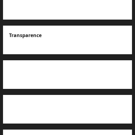
Transparence
A propos de nous
Rapport d’auto-évaluation de transparence (JTI)