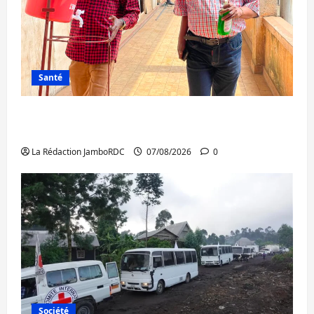
Santé
Sud-Kivu : l’UNPC maintient l’alerte contre
Ebola
La Rédaction JamboRDC
07/08/2026
0
Société