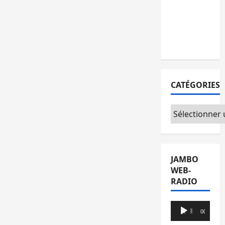
l’AFC/M23
avec
l’appui du
CICR
CATÉGORIES
Catégories
JAMBO
WEB-
RADIO
Lecteur
00:00
00:00
audio