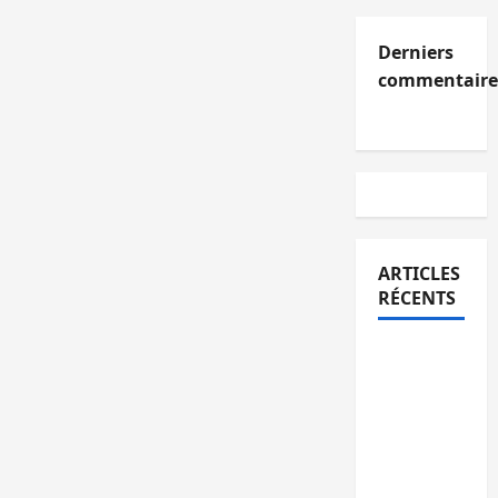
Derniers
commentaire
ARTICLES
RÉCENTS
Kinshasa
confirme
la
libération
de 15
personnes