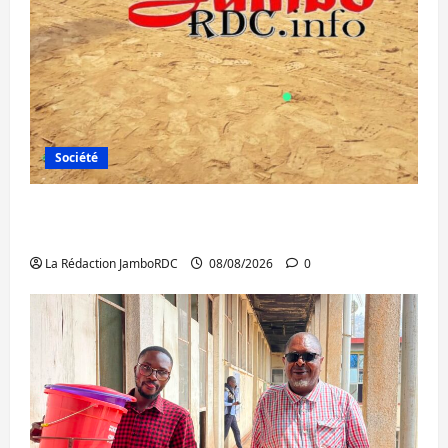
Société
Bagira : une ambulance renversée à Ciriri,
la NDSCI dénonce l’état de la route
La Rédaction JamboRDC
08/08/2026
0