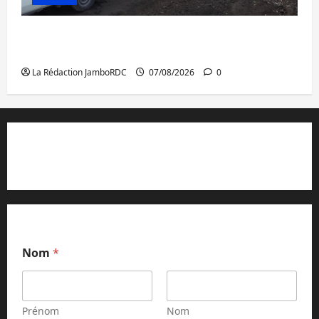
Beni : l’échange de prisonniers entre
l’AFC/M23 et Kinshasa ne convainc pas
La Rédaction JamboRDC
07/08/2026
0
Contact et réclamations
Nom
*
Prénom
Nom