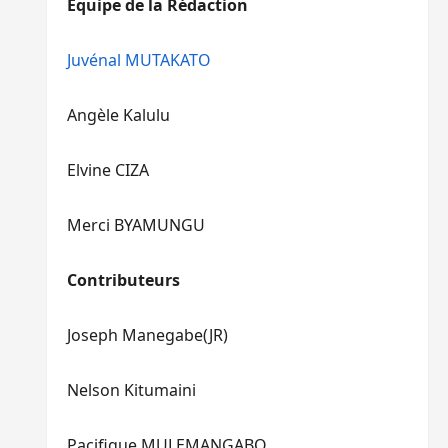
Equipe de la Rédaction
le
pour
volume.
augmenter
ou
Juvénal MUTAKATO
diminuer
le
Angèle Kalulu
volume.
Elvine CIZA
Merci BYAMUNGU
Contributeurs
Joseph Manegabe(JR)
Nelson Kitumaini
Pacifique MULEMANGABO