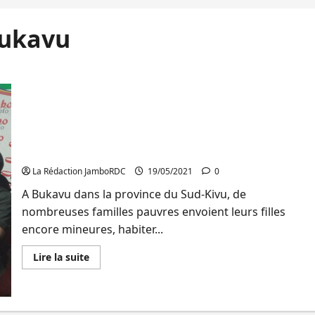
Bukavu
Sud-Kivu: La relation Beau-frère/ Belle-sœur,
source de plusieurs cas de harcèlement sexuel à
Bukavu(Emission JDH)
La Rédaction JamboRDC
19/05/2021
0
A Bukavu dans la province du Sud-Kivu, de
nombreuses familles pauvres envoient leurs filles
encore mineures, habiter...
En
Lire la suite
savoir
plus
sur
Sud-
Kivu: