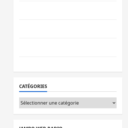
Beni : l’échange de prisonniers entre
l’AFC/M23 et Kinshasa ne convainc pas
Processus de Doha : 15 personnes remises
à l’AFC/M23 avec l’appui du CICR
Bukavu : des routes en ruine paralysent la
circulation
Ebola : la RDC intensifie la lutte avec l’OMS
CATÉGORIES
Catégories