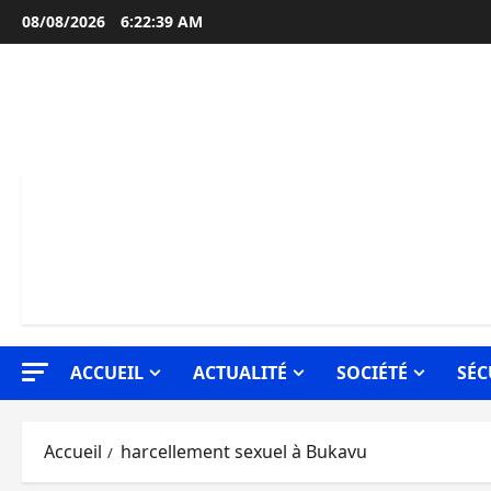
Aller
08/08/2026
6:22:40 AM
au
contenu
ACCUEIL
ACTUALITÉ
SOCIÉTÉ
SÉC
Accueil
harcellement sexuel à Bukavu