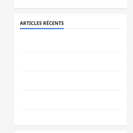
ARTICLES RÉCENTS
Sud-Kivu : l’UNPC maintient l’alerte contre
Ebola
Beni : l’échange de prisonniers entre
l’AFC/M23 et Kinshasa ne convainc pas
Processus de Doha : 15 personnes remises
à l’AFC/M23 avec l’appui du CICR
Bukavu : des routes en ruine paralysent la
circulation
Ebola : la RDC intensifie la lutte avec l’OMS