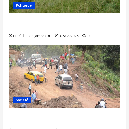
Politique
Processus de Doha : 15 personnes remises
à l’AFC/M23 avec l’appui du CICR
La Rédaction JamboRDC
07/08/2026
0
Société
Bukavu : des routes en ruine paralysent la
circulation