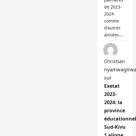
de 2023-
2024
comme
d'autres
années.…
Christian
nyamwagirw
sur
Exetat
2023-
2024: la
province
éducationnel
Sud-Kivu
1 aligne