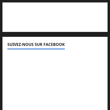
Lisez attentivement notre procédure de
réclamation
SUIVEZ-NOUS SUR FACEBOOK