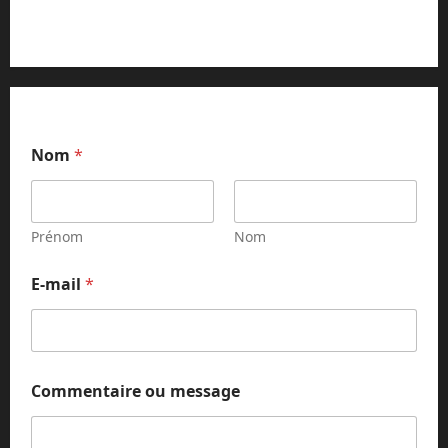
Contact et réclamations
Nom
*
Prénom
Nom
N
E-mail
*
o
m
o
u
o
u
Commentaire ou message