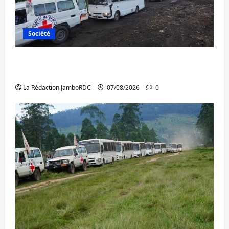
Société
Beni : l’échange de prisonniers entre
l’AFC/M23 et Kinshasa ne convainc pas
La Rédaction JamboRDC
07/08/2026
0