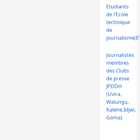
Etudiants
de l’Ecole
technique
de
journalisme(ET
Journalistes
membres
des Clubs
de presse
JPDDH
(Uvira,
Walungu,
Kalehe,Idjwi,
Goma)