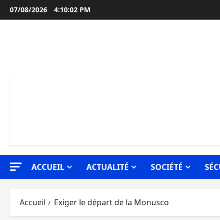
Aller
07/08/2026
4:10:03 PM
au
contenu
ACCUEIL
ACTUALITÉ
SOCIÉTÉ
SÉC
Accueil
Exiger le départ de la Monusco