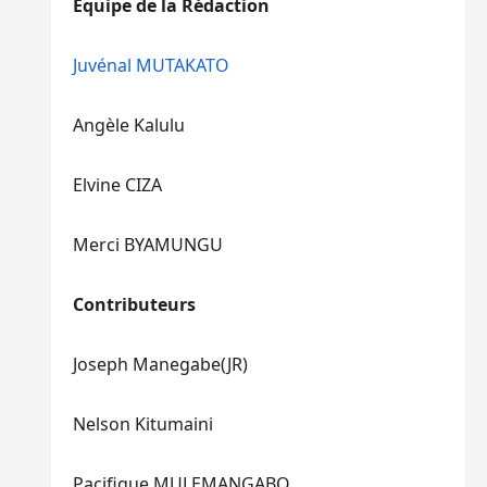
Equipe de la Rédaction
le
pour
volume.
augmenter
ou
Juvénal MUTAKATO
diminuer
le
Angèle Kalulu
volume.
Elvine CIZA
Merci BYAMUNGU
Contributeurs
Joseph Manegabe(JR)
Nelson Kitumaini
Pacifique MULEMANGABO