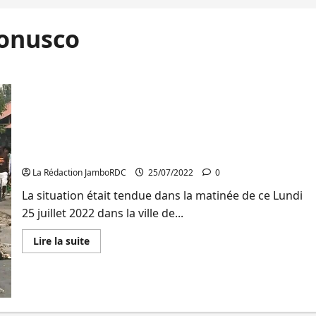
Monusco
Goma/Marche pour exiger le départ de la
Monusco : Des tensions et déviations signalées
La Rédaction JamboRDC
25/07/2022
0
La situation était tendue dans la matinée de ce Lundi
25 juillet 2022 dans la ville de...
En
Lire la suite
savoir
plus
sur
Goma/Marche
pour
exiger
le