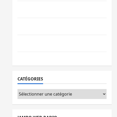
Beni : l’échange de prisonniers entre
l’AFC/M23 et Kinshasa ne convainc pas
Processus de Doha : 15 personnes remises
à l’AFC/M23 avec l’appui du CICR
Bukavu : des routes en ruine paralysent la
circulation
Ebola : la RDC intensifie la lutte avec l’OMS
CATÉGORIES
Catégories