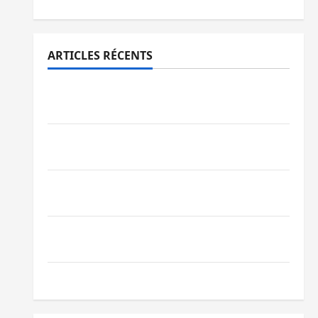
ARTICLES RÉCENTS
Sud-Kivu : l’UNPC maintient l’alerte contre
Ebola
Beni : l’échange de prisonniers entre
l’AFC/M23 et Kinshasa ne convainc pas
Processus de Doha : 15 personnes remises
à l’AFC/M23 avec l’appui du CICR
Bukavu : des routes en ruine paralysent la
circulation
Ebola : la RDC intensifie la lutte avec l’OMS