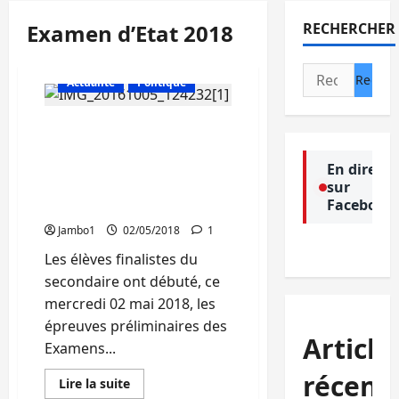
Examen d’Etat 2018
RECHERCHER
Rechercher :
Actualité
Politique
EXETAT 2018 : Des
mesures de clémence aux
candidats insolvables de
En direct
sur
passer les épreuves
Facebook
préliminaires à Bukavu
Jambo1
02/05/2018
1
Les élèves finalistes du
secondaire ont débuté, ce
mercredi 02 mai 2018, les
épreuves préliminaires des
Article
Examens...
récent
En
Lire la suite
savoir