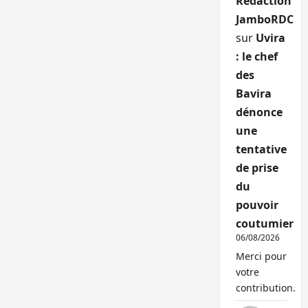
Rédaction
JamboRDC
sur
Uvira
: le chef
des
Bavira
dénonce
une
tentative
de prise
du
pouvoir
coutumier
06/08/2026
Merci pour
votre
contribution.