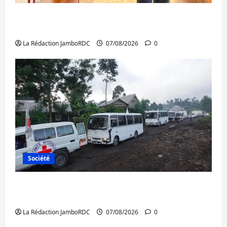
Sud-Kivu : l’UNPC maintient l’alerte contre
Ebola
La Rédaction JamboRDC
07/08/2026
0
Société
Beni : l’échange de prisonniers entre
l’AFC/M23 et Kinshasa ne convainc pas
La Rédaction JamboRDC
07/08/2026
0