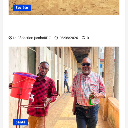
Société
Bagira : une ambulance renversée à Ciriri,
la NDSCI dénonce l’état de la route
La Rédaction JamboRDC
08/08/2026
0
Santé