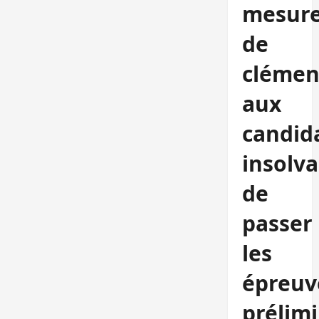
mesur
de
clémen
aux
candid
insolva
de
passer
les
épreuv
prélimi