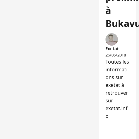
à
Bukavu
Exetat
26/05/2018
Toutes les
informati
ons sur
exetat à
retrouver
sur
exetat.inf
o
RÉPONDR
E