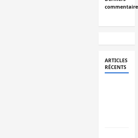
commentaire
ARTICLES
RÉCENTS
Sud-Kivu
: l’UNPC
maintient
l’alerte
contre
Ebola
Beni :