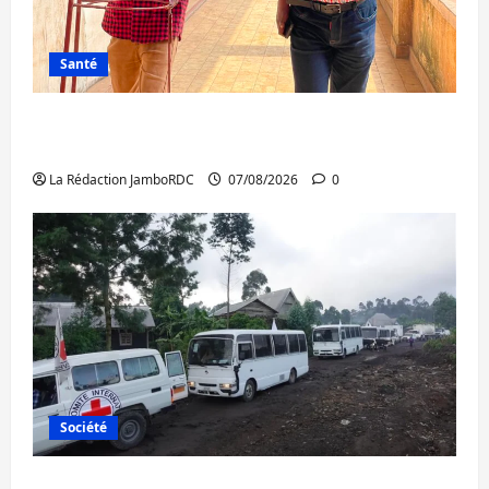
Santé
Sud-Kivu : l’UNPC maintient l’alerte contre
Ebola
La Rédaction JamboRDC
07/08/2026
0
Société
Beni : l’échange de prisonniers entre