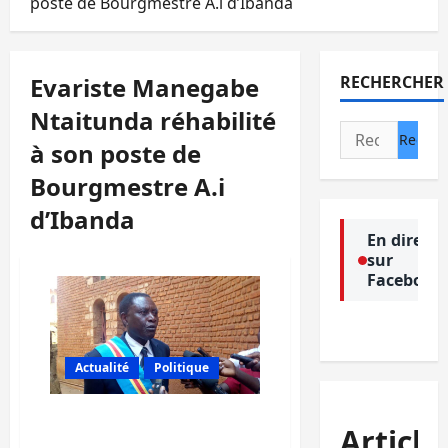
poste de Bourgmestre A.i d’Ibanda
Evariste Manegabe
RECHERCHER
Ntaitunda réhabilité
Rechercher :
à son poste de
Bourgmestre A.i
d’Ibanda
En direct
sur
Facebook
Actualité
Politique
Bukavu: Evariste
Article
Manegabe rehabilité à