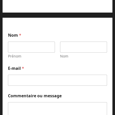
E
Nom
*
-
m
a
i
l
Prénom
Nom
N
o
E-mail
*
m
m
e
s
s
a
Commentaire ou message
g
e