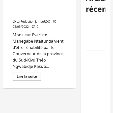
son poste de bourgmestre
récent
a.i de la commune
d’Ibanda
Sud-Kivu :
La Rédaction JamboRDC
l’UNPC
05/03/2022
0
maintient
Monsieur Evariste
l’alerte contr
Manegabe Ntaitunda vient
Ebola
d’être réhabilité par le
Gouverneur de la province
Beni :
du Sud-Kivu Théo
l’échange de
Ngwabidje Kasi, à...
prisonniers
entre
En
Lire la suite
savoir
l’AFC/M23 et
plus
Kinshasa ne
sur
Bukavu:
convainc pas
Evariste
Manegabe
rehabilité
Processus de
à
son
Doha : 15
poste