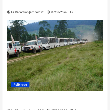
l’AFC/M23 et Kinshasa ne convainc pas
La Rédaction JamboRDC
07/08/2026
0
Politique
Processus de Doha : 15 personnes remises
à l’AFC/M23 avec l’appui du CICR