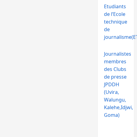
Etudiants
de l’Ecole
technique
de
journalisme(ET
Journalistes
membres
des Clubs
de presse
JPDDH
(Uvira,
Walungu,
Kalehe,Idjwi,
Goma)