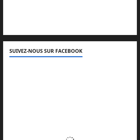
Lisez attentivement notre procédure de
réclamation
SUIVEZ-NOUS SUR FACEBOOK