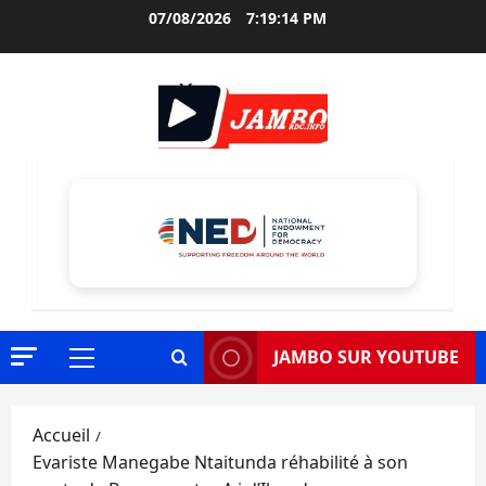
Aller
07/08/2026
7:19:15 PM
au
contenu
JAMBO SUR YOUTUBE
Menu
principal
Accueil
Evariste Manegabe Ntaitunda réhabilité à son