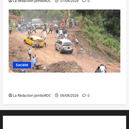
La Rédaction JamboRDC
07/08/2026
0
Société
Bukavu : des routes en ruine paralysent la
circulation
La Rédaction JamboRDC
06/08/2026
0
Contact et réclamations