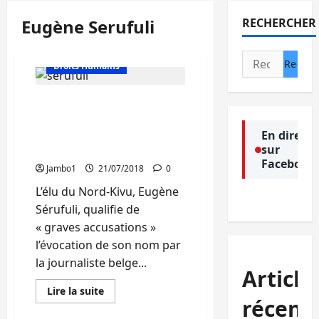
Eugène Serufuli
RECHERCHER
Actualité
Rechercher :
Droits Humains
Infiltrations au Rwanda :
Quand Eugène Serufuli
répond à Colette
En direct
sur
Braeckman
Facebook
Jambo1
21/07/2018
0
L’élu du Nord-Kivu, Eugène
Sérufuli, qualifie de
« graves accusations »
l’évocation de son nom par
la journaliste belge...
Article
En
Lire la suite
savoir
récent
plus