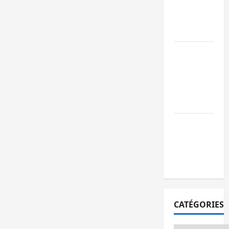
l’AFC/M23
avec l’appui
du CICR
Bukavu : des
routes en
ruine
paralysent la
circulation
Ebola : la RD
intensifie la
lutte avec
l’OMS
CATÉGORIES