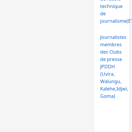
technique
de
journalisme(ET
Journalistes
membres
des Clubs
de presse
JPDDH
(Uvira,
Walungu,
Kalehe,Idjwi,
Goma)