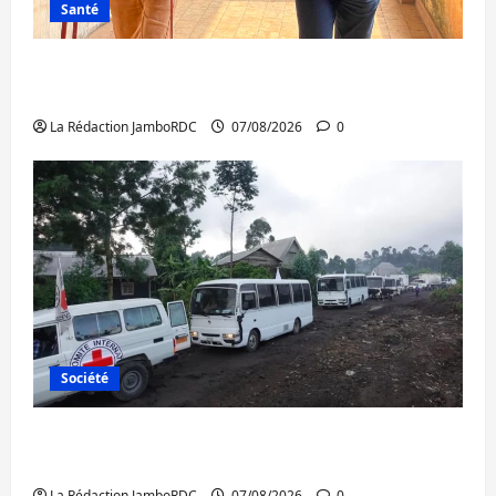
Santé
Sud-Kivu : l’UNPC maintient l’alerte contre
Ebola
La Rédaction JamboRDC
07/08/2026
0
Société
Beni : l’échange de prisonniers entre
l’AFC/M23 et Kinshasa ne convainc pas
La Rédaction JamboRDC
07/08/2026
0