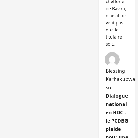
chefferie
de Bavira,
mais il ne
veut pas
que le
titulaire
soit…
Blessing
Karhakubwa
sur
Dialogue
national
en RDC :
le PCDBG
plaide
pour une