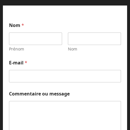
o
Nom
*
u
*
o
u
Prénom
Nom
E-mail
*
Commentaire ou message