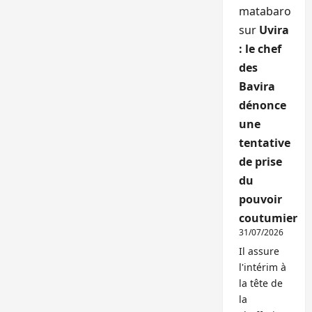
matabaro
sur
Uvira
: le chef
des
Bavira
dénonce
une
tentative
de prise
du
pouvoir
coutumier
31/07/2026
Il assure
l'intérim à
la tête de
la