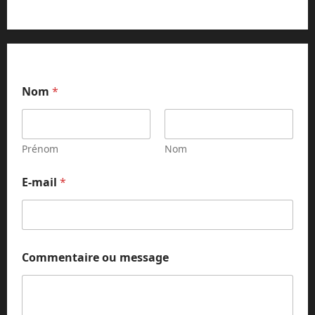
o
Nom
*
u
*
*
Prénom
Nom
E-mail
*
Commentaire ou message