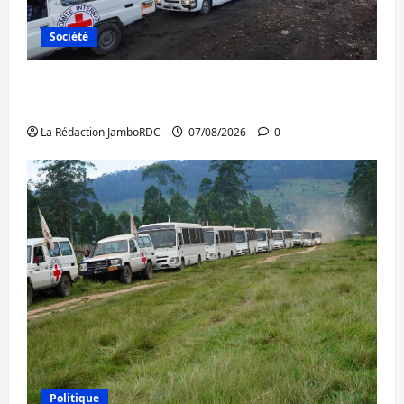
Société
Beni : l’échange de prisonniers entre
l’AFC/M23 et Kinshasa ne convainc pas
La Rédaction JamboRDC
07/08/2026
0
Politique