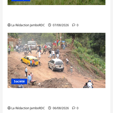
Processus de Doha : 15 personnes remises
à l’AFC/M23 avec l’appui du CICR
La Rédaction JamboRDC
07/08/2026
0
Société
Bukavu : des routes en ruine paralysent la
circulation
La Rédaction JamboRDC
06/08/2026
0