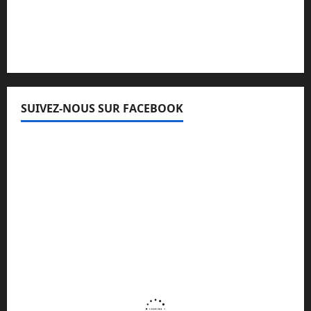
Lisez attentivement notre procédure de
réclamation
SUIVEZ-NOUS SUR FACEBOOK