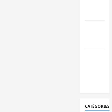
ruine
paralysent la
circulation
Ebola : la RD
intensifie la
lutte avec
l’OMS
Uvira : une
journée de
mercredi
marquée par
l’appel à la
paix
CATÉGORIES