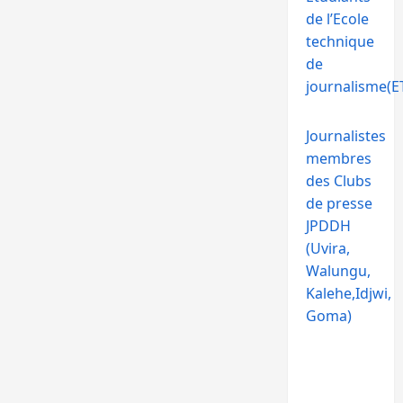
de l’Ecole
technique
de
journalisme(ET
Journalistes
membres
des Clubs
de presse
JPDDH
(Uvira,
Walungu,
Kalehe,Idjwi,
Goma)