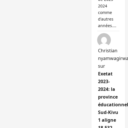
2024
comme
d'autres
années.…
Christian
nyamwagirw
sur
Exetat
2023-
2024: la
province
éducationnel
Sud-Kivu
1 aligne
18.532