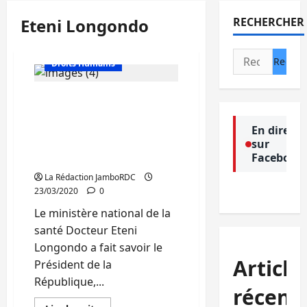
Eteni Longondo
RECHERCHER
Actualité
Rechercher :
Droits Humains
RDC : Le confinement de
Kinshasa envisagé pour
lutter contre la
En direct
sur
propagation du Covid 19
Facebook
au pays
La Rédaction JamboRDC
23/03/2020
0
Le ministère national de la
santé Docteur Eteni
Longondo a fait savoir le
Article
Président de la
République,...
récent