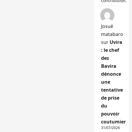
contribution.
Josué
matabaro
sur
Uvira
: le chef
des
Bavira
dénonce
une
tentative
de prise
du
pouvoir
coutumier
31/07/2026