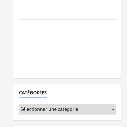
Bagira : une ambulance renversée à Ciriri,
la NDSCI dénonce l’état de la route
Sud-Kivu : l’UNPC maintient l’alerte contre
Ebola
Beni : l’échange de prisonniers entre
l’AFC/M23 et Kinshasa ne convainc pas
Processus de Doha : 15 personnes remises
à l’AFC/M23 avec l’appui du CICR
CATÉGORIES
Catégories