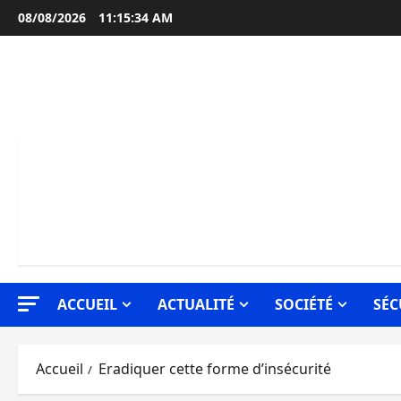
Aller
08/08/2026
11:15:35 AM
au
contenu
ACCUEIL
ACTUALITÉ
SOCIÉTÉ
SÉC
Accueil
Eradiquer cette forme d’insécurité