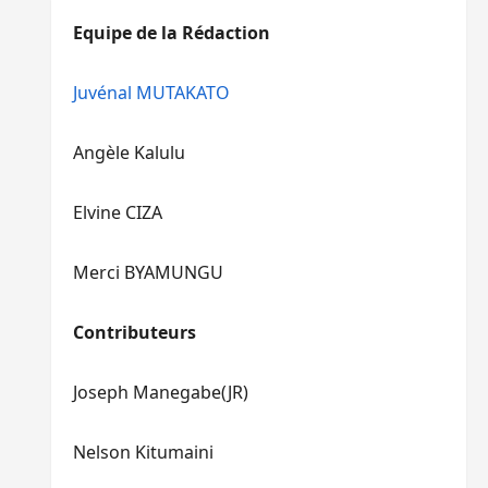
diminuer
haut/bas
Equipe de la Rédaction
le
pour
volume.
augmenter
ou
Juvénal MUTAKATO
diminuer
le
Angèle Kalulu
volume.
Elvine CIZA
Merci BYAMUNGU
Contributeurs
Joseph Manegabe(JR)
Nelson Kitumaini