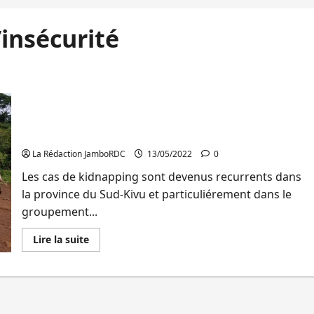
insécurité
Kalehe : Persistance des cas de kidnapping à
Kalonge, les autorités appelées à s’impliquer pour
éradiquer cette forme d’insécurité
La Rédaction JamboRDC
13/05/2022
0
Les cas de kidnapping sont devenus recurrents dans
la province du Sud-Kivu et particuliérement dans le
groupement...
En
Lire la suite
savoir
plus
sur
Kalehe
:
Persistance
des