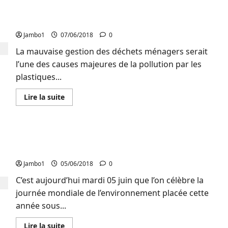
La
Sud-Kivu : Germaine Buhendwa plaide pour la
société
civile
gestion rationnelle des déchets ménagers
environnementale
annonce
Jambo1
07/06/2018
0
une
marche
La mauvaise gestion des déchets ménagers serait
de
l’une des causes majeures de la pollution par les
contestation
de
plastiques...
l’exploitation
industrielle
des
En
Lire la suite
minerais
savoir
et
plus
hydrocarbures
sur
dans
Lutte
les
contre
aires
Environnement : Bukavu, une ville qui croule sous
la
protégées
pollution
les déchets plastiques
par
les
Jambo1
05/06/2018
0
plastiques
au
C’est aujourd’hui mardi 05 juin que l’on célèbre la
Sud-
Kivu
journée mondiale de l’environnement placée cette
:
Germaine
année sous...
Buhendwa
plaide
pour
En
Lire la suite