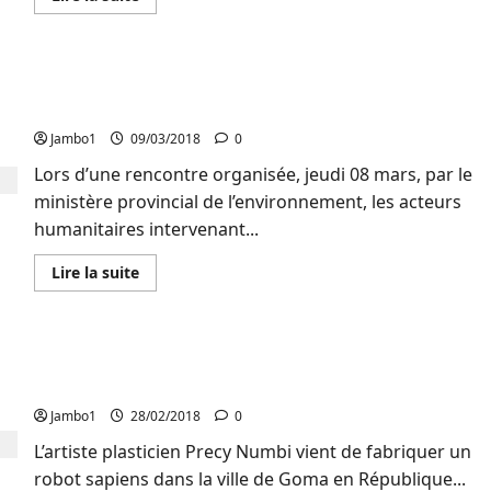
la
savoir
gestion
plus
rationnelle
sur
des
Environnement :
déchets
Bukavu,
Environnement : Les humanitaires du Sud-Kivu
ménagers
une
ville
outillés sur la politique environnementale en RDC
qui
croule
Jambo1
09/03/2018
0
sous
les
Lors d’une rencontre organisée, jeudi 08 mars, par le
déchets
plastiques
ministère provincial de l’environnement, les acteurs
humanitaires intervenant...
En
Lire la suite
savoir
plus
sur
Environnement
:
Culture : L’artiste Precy Numbi produit un robot
Les
humanitaires
sapiens Kimbalambala
du
Sud-
Jambo1
28/02/2018
0
Kivu
outillés
L’artiste plasticien Precy Numbi vient de fabriquer un
sur
la
robot sapiens dans la ville de Goma en République...
politique