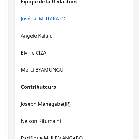
Equipe de la Rédaction
le
pour
volume.
augmenter
ou
Juvénal MUTAKATO
diminuer
le
Angèle Kalulu
volume.
Elvine CIZA
Merci BYAMUNGU
Contributeurs
Joseph Manegabe(JR)
Nelson Kitumaini
Pacifique MULEMANGABO