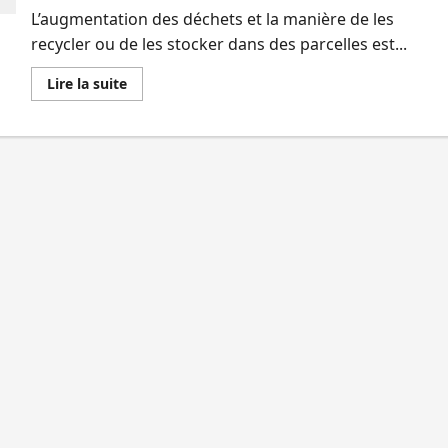
d’abatages
d’arbres
L’augmentation des déchets et la manière de les
sur
recycler ou de les stocker dans des parcelles est...
l’ïle
En
Lire la suite
savoir
plus
sur
Bukavu
:
absence
des
poubelles
dans
certaines
parcelles,
un
danger
pour
la
santé
humaine,
selon
les
observateurs
!