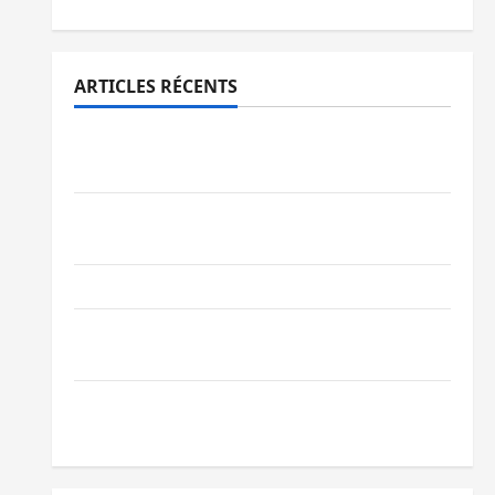
ARTICLES RÉCENTS
Processus de Doha : 15 personnes remises
à l’AFC/M23 avec l’appui du CICR
Bukavu : des routes en ruine paralysent la
circulation
Ebola : la RDC intensifie la lutte avec l’OMS
Uvira : une journée de mercredi marquée
par l’appel à la paix
GENOCOST : l’AFC/M23 conteste la
démarche portée par Kinshasa