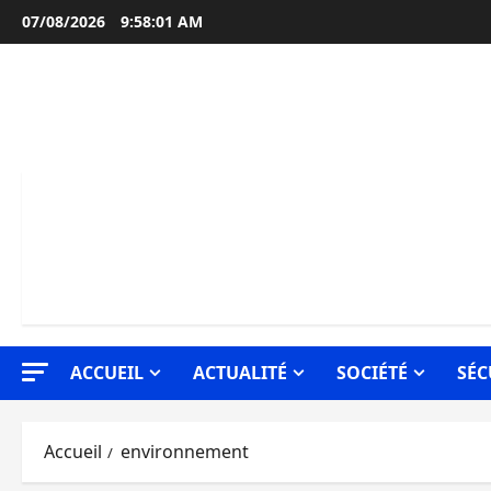
Aller
07/08/2026
9:58:02 AM
au
contenu
ACCUEIL
ACTUALITÉ
SOCIÉTÉ
SÉC
Accueil
environnement