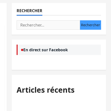
RECHERCHER
Rechercher :
En direct sur Facebook
Articles récents
Processus de Doha : 15 personnes remises
à l’AFC/M23 avec l’appui du CICR