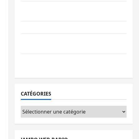
Bukavu : des routes en ruine paralysent la
circulation
Ebola : la RDC intensifie la lutte avec l’OMS
Uvira : une journée de mercredi marquée
par l’appel à la paix
GENOCOST : l’AFC/M23 conteste la
démarche portée par Kinshasa
CATÉGORIES
Catégories