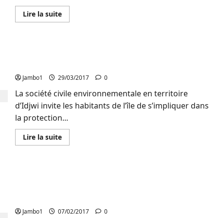
environnementale
en
En
Lire la suite
RDC
savoir
plus
sur
Culture
:
Idjwi : Une ONG plaide pour la cessation
L’artiste
Precy
d’abatages d’arbres sur l’ïle
Numbi
produit
Jambo1
29/03/2017
0
un
robot
La société civile environnementale en territoire
sapiens
Kimbalambala
d’Idjwi invite les habitants de l’île de s’impliquer dans
la protection...
En
Lire la suite
savoir
plus
sur
Idjwi
:
Bukavu : absence des poubelles dans certaines
Une
ONG
parcelles, un danger pour la santé humaine, selon
plaide
pour
les observateurs !
la
cessation
Jambo1
07/02/2017
0