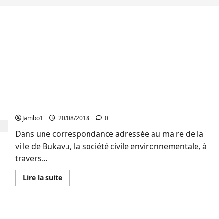
Sud-Kivu : La société civile environnementale
annonce une marche de contestation de
l’exploitation industrielle des minerais et
hydrocarbures dans les aires protégées
Jambo1
20/08/2018
0
Dans une correspondance adressée au maire de la
ville de Bukavu, la société civile environnementale, à
travers...
En
Lire la suite
savoir
plus
sur
Sud-
Kivu
Lutte contre la pollution par les plastiques au
: