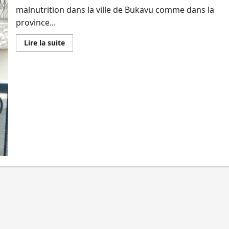
malnutrition dans la ville de Bukavu comme dans la
province...
En
Lire la suite
savoir
plus
sur
Sud-
Kivu
:
Les
parents
appelés
à
entretenir
des
jardins
potagers
pour
une
bonne
santé
alimentaire
de
leurs
enfants