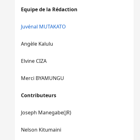
diminuer
haut/bas
Equipe de la Rédaction
le
pour
volume.
augmenter
ou
Juvénal MUTAKATO
diminuer
le
Angèle Kalulu
volume.
Elvine CIZA
Merci BYAMUNGU
Contributeurs
Joseph Manegabe(JR)
Nelson Kitumaini