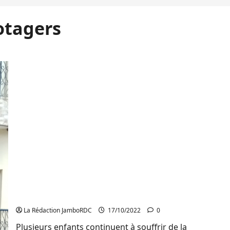
otagers
Sud-Kivu : Les parents appelés à entretenir des
jardins potagers pour une bonne santé
alimentaire de leurs enfants
La Rédaction JamboRDC
17/10/2022
0
Plusieurs enfants continuent à souffrir de la