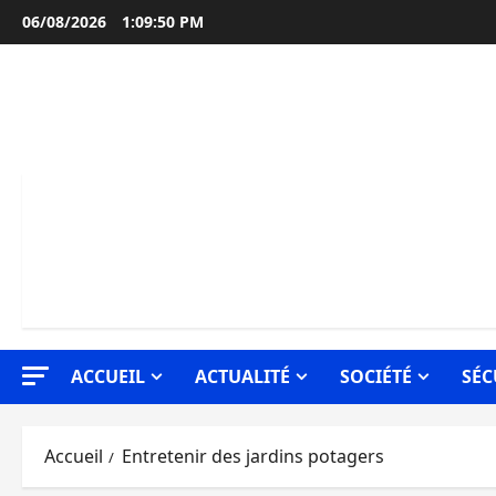
Aller
06/08/2026
1:09:51 PM
au
contenu
ACCUEIL
ACTUALITÉ
SOCIÉTÉ
SÉC
Accueil
Entretenir des jardins potagers