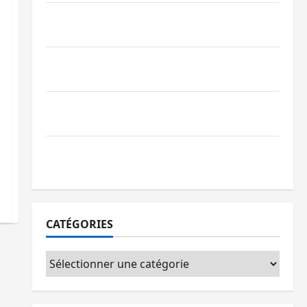
GENOCOST : l’AFC/M23 conteste la
démarche portée par Kinshasa
Ebola : après Bukavu, l’UNPC-Sud-Kivu
équipe les médias des territoires
Bukavu : la Pharmakina expose son
savoir-faire à Kivu Soko Foire
Bagira : des infrastructures grâce aux
contributions des habitants à Mulambula
CATÉGORIES
Catégories