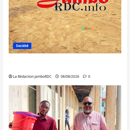
Société
Bagira : une ambulance renversée à Ciriri,
la NDSCI dénonce l’état de la route
La Rédaction JamboRDC
08/08/2026
0