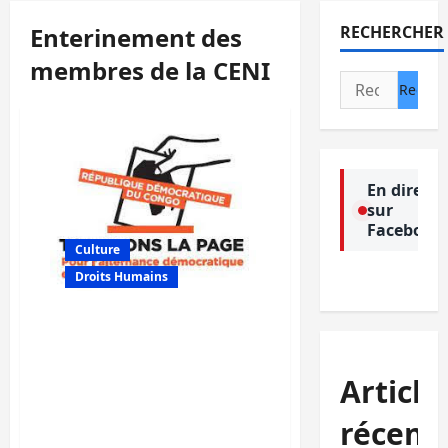
Enterinement des
RECHERCHER
membres de la CENI
Rechercher :
En direct
sur
Facebook
Culture
Droits Humains
RDC/CENI: Le collectif TLP
appelle le chef de l’Etat à
rester cohérent avec lui-
Article
même en se refusant
d’investir Denis Kadima et
récent
son équipe