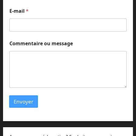
E-mail
*
N
Commentaire ou message
o
m
o
u
N
o
m
Envoyer