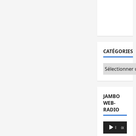
l’AFC/M23
avec
l’appui du
CICR
CATÉGORIES
Catégories
JAMBO
WEB-
RADIO
Lecteur
00:00
00:00
audio