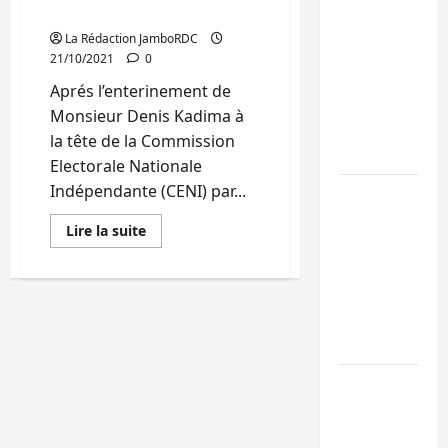
(Communiqué)
Kinshasa
La Rédaction JamboRDC
confirme la
21/10/2021
0
libération de
Aprés l’enterinement de
15 personnes
Monsieur Denis Kadima à
affiliées à
la tête de la Commission
l’AFC/M23
Electorale Nationale
Indépendante (CENI) par...
Bagira : une
ambulance
En
Lire la suite
renversée à
savoir
plus
Ciriri, la
sur
RDC/CENI:
NDSCI
Le
collectif
dénonce l’éta
TLP
appelle
de la route
le
chef
Sud-Kivu :
de
l’Etat
l’UNPC
à
rester
maintient
cohérent