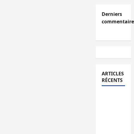
Derniers
commentaire
ARTICLES
RÉCENTS
Kinshasa
confirme
la
libération
de 15
personnes