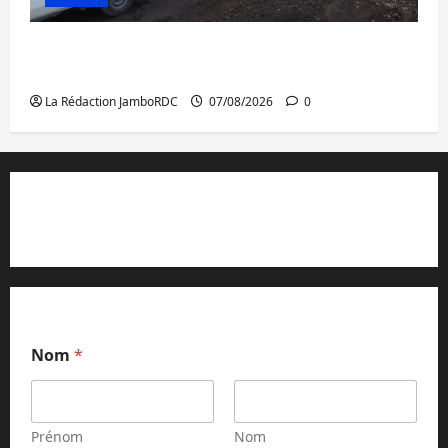
Beni : l’échange de prisonniers entre
l’AFC/M23 et Kinshasa ne convainc pas
La Rédaction JamboRDC
07/08/2026
0
Contact et réclamations
Nom
*
Prénom
Nom