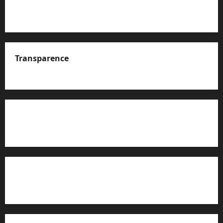
Transparence
A propos de nous
Rapport d’auto-évaluation de transparence (JTI)