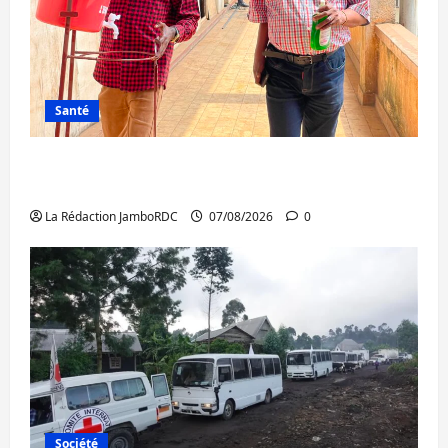
Santé
Sud-Kivu : l’UNPC maintient l’alerte contre
Ebola
La Rédaction JamboRDC
07/08/2026
0
Société