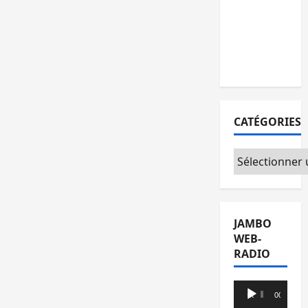
août malgré
les tensions
au sein de
l’opposition
CATÉGORIES
Catégories
JAMBO
WEB-
RADIO
Lecteur
00:00
00:00
audio