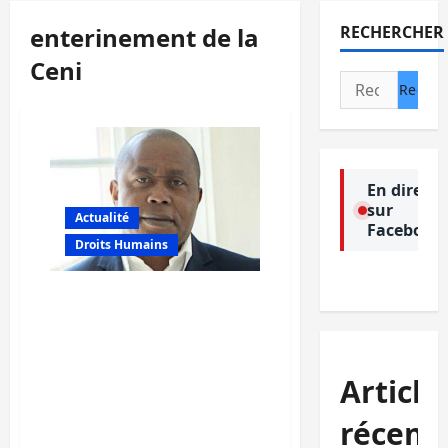
enterinement de la
RECHERCHER
Ceni
Rechercher :
En direct
sur
Actualité
Facebook
Droits Humains
RDC/Elections : La
désignation de Denis
Kadima à la tête de la
CENI présage un avenir
Article
orageux pour le prochain
scrutin et la démocratie
récent
congolaise, Arnold