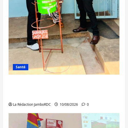
Santé
Ebola au Sud-Kivu : 7 médias de Bukavu et
le RATECO dotés en kits de prévention par
l’UNPC
La Rédaction JamboRDC
10/08/2026
0