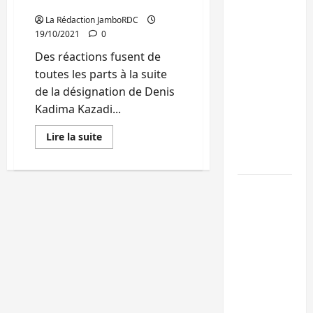
Nyaluma (Interview)
RDC :
La Rédaction JamboRDC
19/10/2021
0
Kinshasa
rejette les
Des réactions fusent de
nominations
toutes les parts à la suite
de l’AFC/M23
de la désignation de Denis
dans les
Kadima Kazadi...
universités d
En
Lire la suite
Goma et
savoir
plus
Bukavu
sur
RDC/Elections
:
Ebola au Sud-
La
désignation
Kivu : 7
de
médias de
Denis
Kadima
Bukavu et le
à
la
RATECO doté
tête
de
en kits de
la
prévention
CENI
présage
par l’UNPC
un