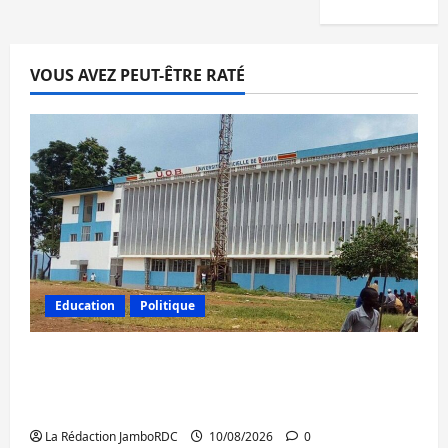
VOUS AVEZ PEUT-ÊTRE RATÉ
Education
Politique
RDC : Kinshasa rejette les nominations de
l’AFC/M23 dans les universités de Goma et
Bukavu
La Rédaction JamboRDC
10/08/2026
0