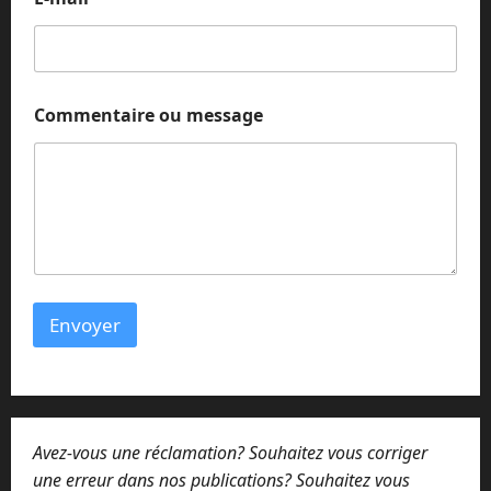
s
a
g
e
Commentaire ou message
Envoyer
Avez-vous une réclamation? Souhaitez vous corriger
une erreur dans nos publications? Souhaitez vous