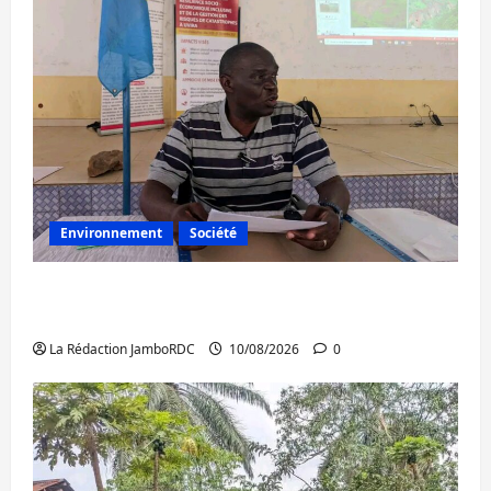
Environnement
Société
Uvira : à l’approche des pluies, le maire
renforce la prévention
La Rédaction JamboRDC
10/08/2026
0