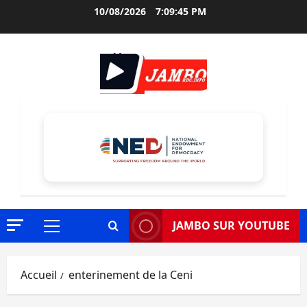
Aller
10/08/2026
7:09:46 PM
au
contenu
JAMBO SUR YOUTUBE
Menu
principal
Accueil
enterinement de la Ceni