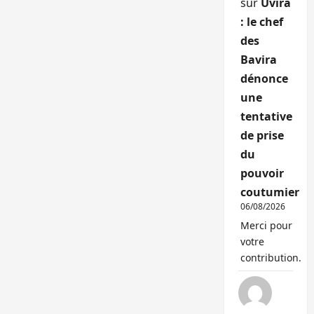
sur
Uvira
: le chef
des
Bavira
dénonce
une
tentative
de prise
du
pouvoir
coutumier
06/08/2026
Merci pour
votre
contribution.