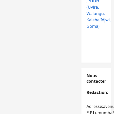
JPDDH
(Uvira,
Walungu,
Kalehe,Idjwi,
Goma)
Nous
contacter
Rédaction:
Adresse:aven
E.P.Lumumba/