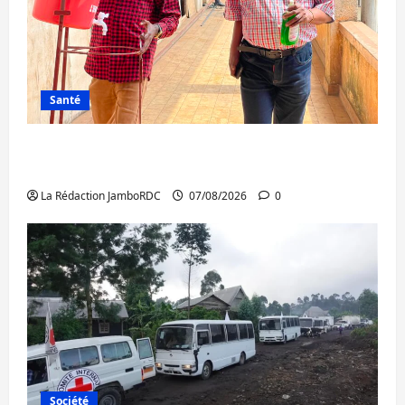
Santé
Sud-Kivu : l’UNPC maintient l’alerte contre
Ebola
La Rédaction JamboRDC
07/08/2026
0
Société