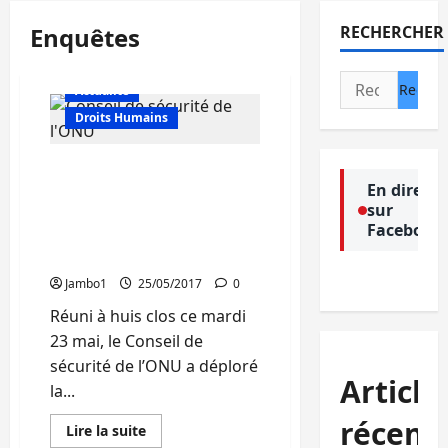
Enquêtes
RECHERCHER
Rechercher :
Actualité
Droits Humains
Enquête sur le meurtre de
En direct
2 experts de l’ONU : Le
sur
Conseil de sécurité émet
Facebook
un doute sur les résultats
de la RDC
Jambo1
25/05/2017
0
Réuni à huis clos ce mardi
23 mai, le Conseil de
sécurité de l’ONU a déploré
Article
la...
récent
En
Lire la suite
savoir