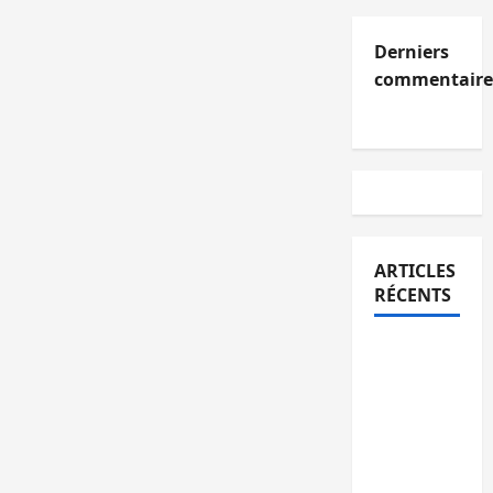
Derniers
commentaire
ARTICLES
RÉCENTS
Kinshasa
confirme
la
libération
de 15
personnes