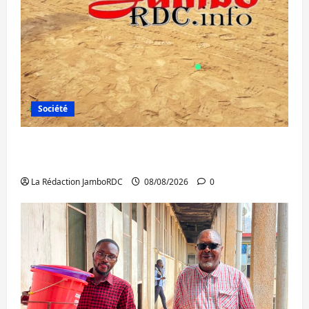
Société
Bagira : une ambulance renversée à Ciriri,
la NDSCI dénonce l’état de la route
La Rédaction JamboRDC
08/08/2026
0