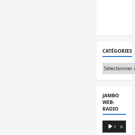
l’AFC/M23
avec
l’appui du
CICR
CATÉGORIES
Catégories
JAMBO
WEB-
RADIO
Lecteur
00:00
00:00
audio