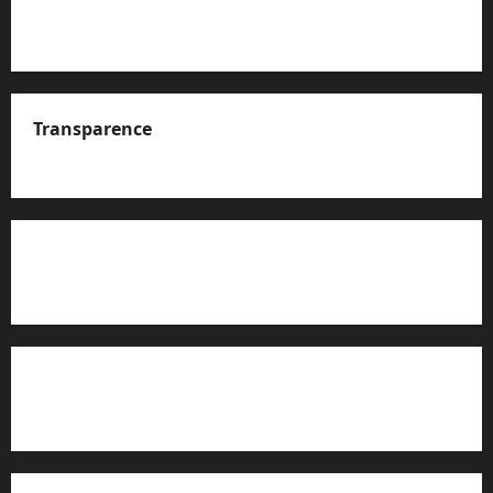
Transparence
A propos de nous
Rapport d’auto-évaluation de transparence (JTI)