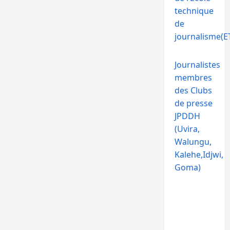
technique
de
journalisme(ET
Journalistes
membres
des Clubs
de presse
JPDDH
(Uvira,
Walungu,
Kalehe,Idjwi,
Goma)