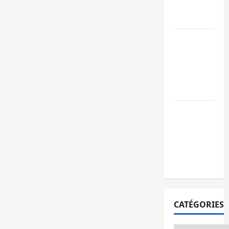
écoles
publics est
des
déficients
lancé
auditifs
pour
leur
Sud-Kivu : de
encadrement
retour à Uvir
Purusi relanc
les priorités
sécuritaires
Bukavu : vols
et agressions
en série, la
société civile
appelle à agir
CATÉGORIES