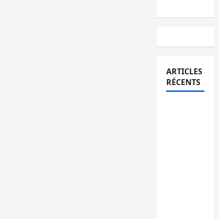
ARTICLES
RÉCENTS
Bukavu :
la
Pharmakina
expose
son
savoir-
faire à
Kivu
Soko
Foire