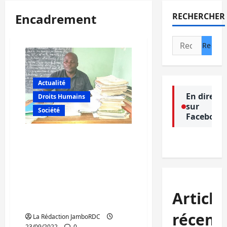
Encadrement
RECHERCHER
Rechercher :
Actualité
En direct
Droits Humains
sur
Société
Facebook
JI des langues des signes :
Deogratias Namegabe
invite les sourds et
malentendants à
approcher les écoles des
déficients auditifs pour
Article
leur encadrement
récent
La Rédaction JamboRDC
23/09/2022
0