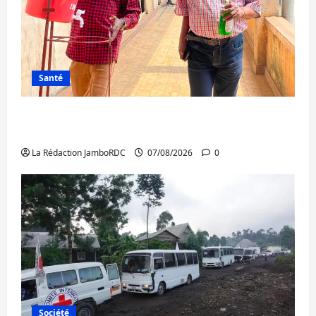
Santé
Sud-Kivu : l’UNPC maintient l’alerte contre
Ebola
La Rédaction JamboRDC
07/08/2026
0
Société