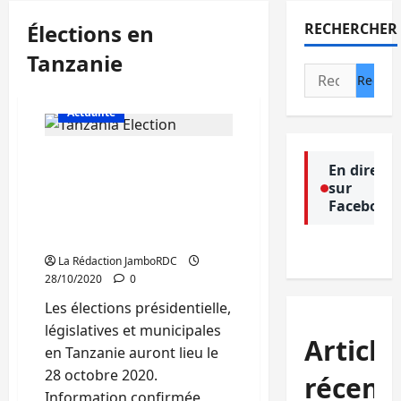
Élections en
RECHERCHER
Tanzanie
Rechercher :
Actualité
Tanzanie-Élections :
En direct
Prévues pour ce 28
sur
octobre, John Magufuli
Facebook
candidat à sa propre
succession
La Rédaction JamboRDC
28/10/2020
0
Les élections présidentielle,
législatives et municipales
Article
en Tanzanie auront lieu le
28 octobre 2020.
récent
Information confirmée