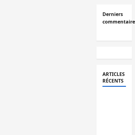
Derniers
commentaire
ARTICLES
RÉCENTS
Kinshasa
confirme
la
libération
de 15
personnes