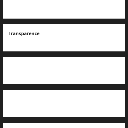
Transparence
A propos de nous
Rapport d’auto-évaluation de transparence (JTI)