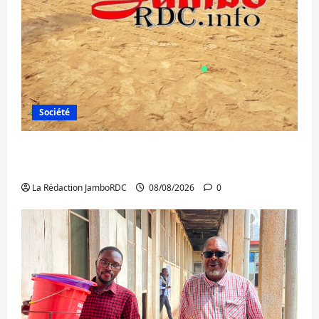
Société
Bagira : une ambulance renversée à Ciriri,
la NDSCI dénonce l’état de la route
La Rédaction JamboRDC
08/08/2026
0