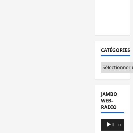
l’AFC/M23
avec
l’appui du
CICR
CATÉGORIES
Catégories
JAMBO
WEB-
RADIO
Lecteur
00:00
00:00
audio