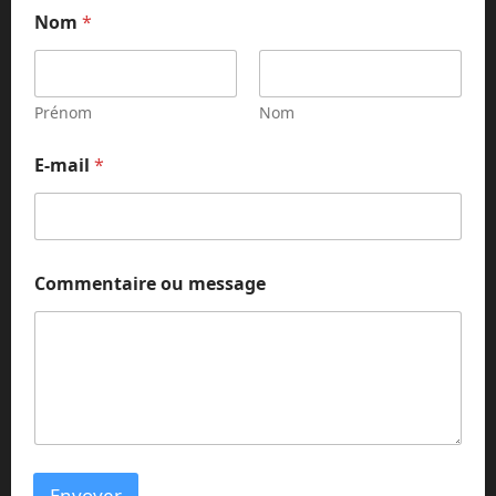
*
Nom
*
N
o
m
C
o
Prénom
Nom
m
m
E-mail
*
e
n
t
a
i
r
Commentaire ou message
e
Envoyer