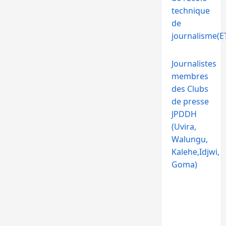
technique
de
journalisme(ET
Journalistes
membres
des Clubs
de presse
JPDDH
(Uvira,
Walungu,
Kalehe,Idjwi,
Goma)