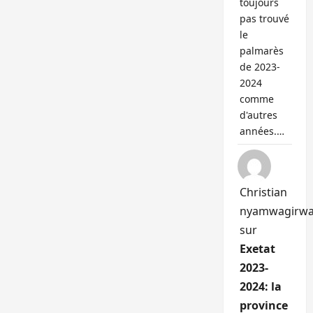
toujours
pas trouvé
le
palmarès
de 2023-
2024
comme
d'autres
années.…
Christian
nyamwagirw
sur
Exetat
2023-
2024: la
province