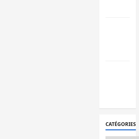
publics est
lancé
Sud-Kivu : de
retour à Uvir
Purusi relanc
les priorités
sécuritaires
Bukavu : vols
et agressions
en série, la
société civile
appelle à agir
CATÉGORIES