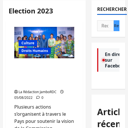
Election 2023
RECHERCHER
Rechercher :
Culture
Droits Humains
En direct
sur
Facebook
RDC/Processus électoral :
le CAFCO présente son
outil stratégique pour
renforcer le genre
La Rédaction JamboRDC
05/08/2022
0
Plusieurs actions
Article
s’organisent à travers le
récent
Pays pour soutenir la vision