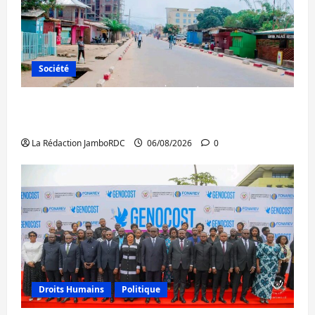
Société
Uvira : une journée de mercredi marquée
par l’appel à la paix
La Rédaction JamboRDC
06/08/2026
0
Droits Humains
Politique