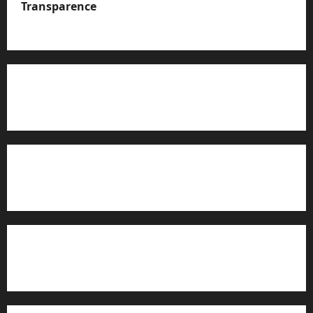
Transparence
A propos de nous
Rapport d’auto-évaluation de transparence (JTI)
Charte éditoriale