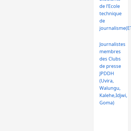
de l’Ecole
technique
de
journalisme(ET
Journalistes
membres
des Clubs
de presse
JPDDH
(Uvira,
Walungu,
Kalehe,Idjwi,
Goma)