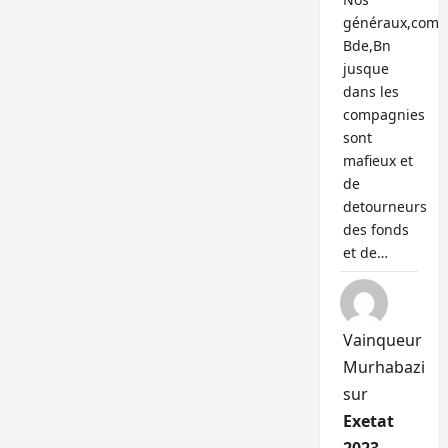
généraux,com
Bde,Bn
jusque
dans les
compagnies
sont
mafieux et
de
detourneurs
des fonds
et de…
Vainqueur
Murhabazi
sur
Exetat