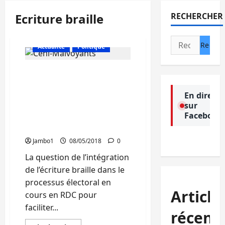
Ecriture braille
RECHERCHER
Rechercher :
Actualité
Politique
« Si nous pouvons tolérer
la machine à voter pour
ce tour, la prochaine fois
En direct
sur
ça ne sera pas le cas »,
Facebook
avertit Bitabyangoyi
(handicap visuel)
Jambo1
08/05/2018
0
La question de l’intégration
de l’écriture braille dans le
processus électoral en
Article
cours en RDC pour
faciliter...
récent