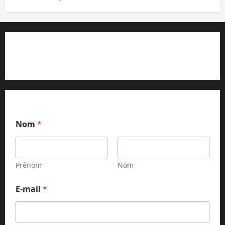
Contact et réclamations
N
Nom
*
o
m
*
N
o
Prénom
Nom
m
E-mail
*