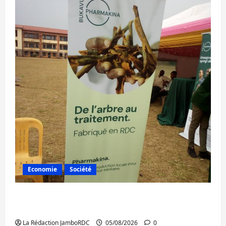
Economie
Société
Bukavu : la Pharmakina expose son savoir-
faire à Kivu Soko Foire
La Rédaction JamboRDC
05/08/2026
0