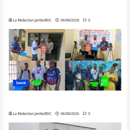
GENOCOST : l’AFC/M23 conteste la
démarche portée par Kinshasa
La Rédaction JamboRDC
06/08/2026
0
Santé
Ebola : après Bukavu, l’UNPC-Sud-Kivu
équipe les médias des territoires
La Rédaction JamboRDC
06/08/2026
0