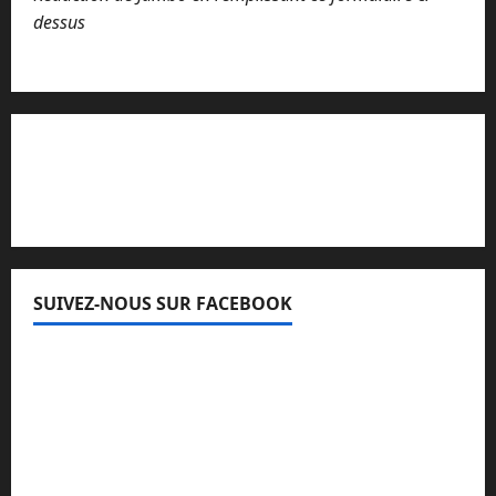
dessus
Lisez attentivement notre procédure de
réclamation
SUIVEZ-NOUS SUR FACEBOOK