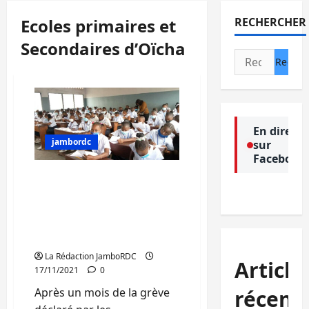
Ecoles primaires et
RECHERCHER
Secondaires d’Oïcha
Rechercher :
En direct
jambordc
sur
Facebook
Nord-Kivu/EPST: La
reprise des cours est
effective dans des écoles
primaires et secondaires
de Beni
La Rédaction JamboRDC
Article
17/11/2021
0
Après un mois de la grève
récent