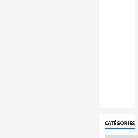
l’AFC/M23
avec l’appui
du CICR
Bukavu : des
routes en
ruine
paralysent la
circulation
Ebola : la RD
intensifie la
lutte avec
l’OMS
CATÉGORIES