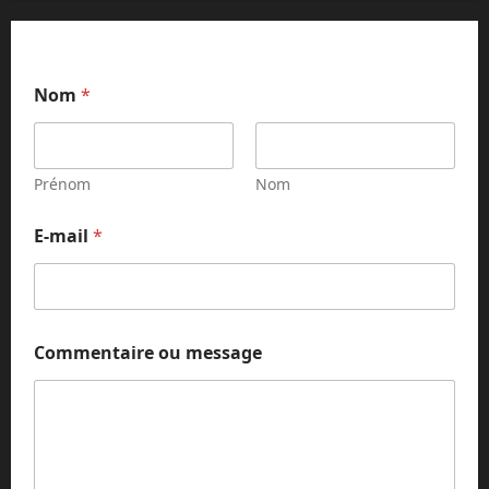
m
Nom
*
e
s
s
a
g
Prénom
Nom
e
*
E-mail
*
m
e
s
s
a
g
Commentaire ou message
e