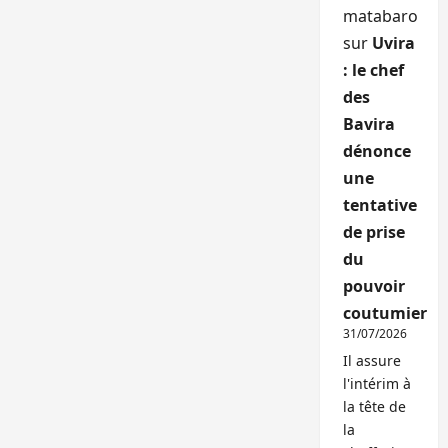
matabaro
sur
Uvira
: le chef
des
Bavira
dénonce
une
tentative
de prise
du
pouvoir
coutumier
31/07/2026
Il assure
l'intérim à
la tête de
la