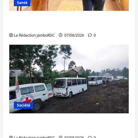
Santé
Sud-Kivu : l’UNPC maintient l’alerte contre
Ebola
La Rédaction JamboRDC
07/08/2026
0
Société
Beni : l’échange de prisonniers entre
l’AFC/M23 et Kinshasa ne convainc pas
La Rédaction JamboRDC
07/08/2026
0