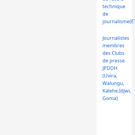
technique
de
journalisme(ET
Journalistes
membres
des Clubs
de presse
JPDDH
(Uvira,
Walungu,
Kalehe,Idjwi,
Goma)