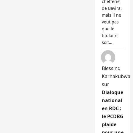
chefferie
de Bavira,
mais il ne
veut pas
que le
titulaire
soit…
Blessing
Karhakubwa
sur
Dialogue
national
en RDC :
le PCDBG
plaide
pour une