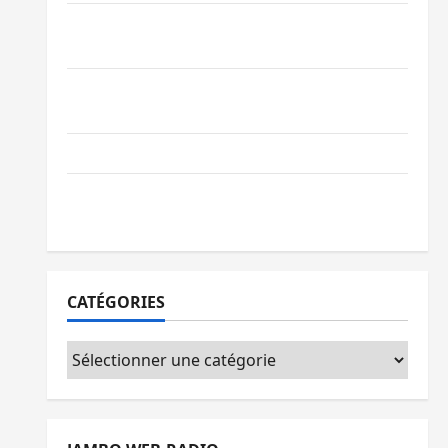
Processus de Doha : 15 personnes remises
à l’AFC/M23 avec l’appui du CICR
Bukavu : des routes en ruine paralysent la
circulation
Ebola : la RDC intensifie la lutte avec l’OMS
Uvira : une journée de mercredi marquée
par l’appel à la paix
CATÉGORIES
Catégories