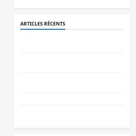
ARTICLES RÉCENTS
Beni : l’échange de prisonniers entre
l’AFC/M23 et Kinshasa ne convainc pas
Processus de Doha : 15 personnes remises
à l’AFC/M23 avec l’appui du CICR
Bukavu : des routes en ruine paralysent la
circulation
Ebola : la RDC intensifie la lutte avec l’OMS
Uvira : une journée de mercredi marquée
par l’appel à la paix