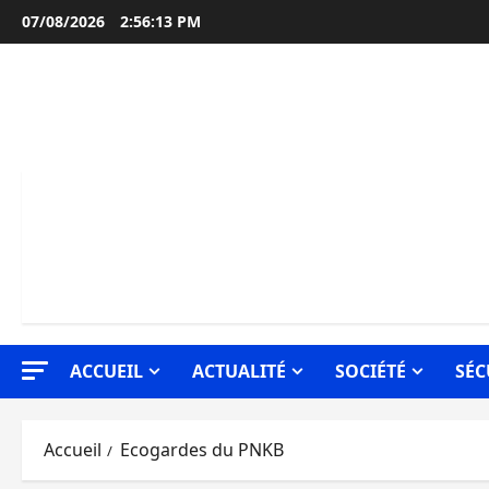
Aller
07/08/2026
2:56:14 PM
au
contenu
ACCUEIL
ACTUALITÉ
SOCIÉTÉ
SÉC
Accueil
Ecogardes du PNKB