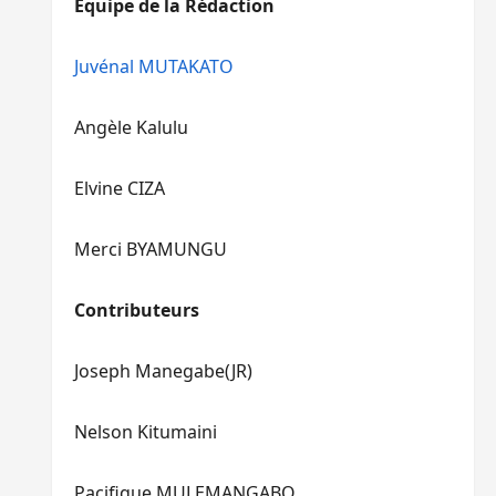
Equipe de la Rédaction
le
pour
volume.
augmenter
ou
Juvénal MUTAKATO
diminuer
le
Angèle Kalulu
volume.
Elvine CIZA
Merci BYAMUNGU
Contributeurs
Joseph Manegabe(JR)
Nelson Kitumaini
Pacifique MULEMANGABO