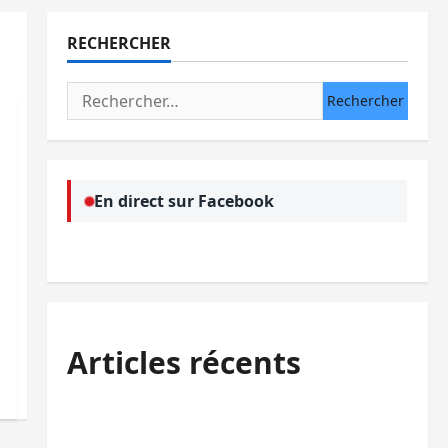
RECHERCHER
Rechercher :
En direct sur Facebook
Articles récents
Beni : l’échange de prisonniers entre
l’AFC/M23 et Kinshasa ne convainc pas