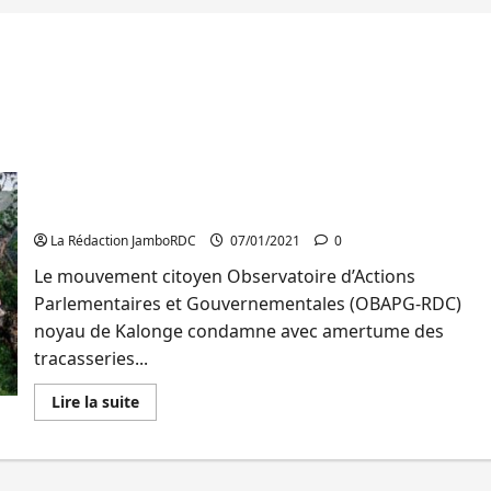
Sud-Kivu : OBAPG invite le Responsable du PNKB à
mettre fin aux tracasseries attribuées à certains
écogardes
La Rédaction JamboRDC
07/01/2021
0
Le mouvement citoyen Observatoire d’Actions
Parlementaires et Gouvernementales (OBAPG-RDC)
noyau de Kalonge condamne avec amertume des
tracasseries...
En
Lire la suite
savoir
plus
sur
Sud-
Kivu