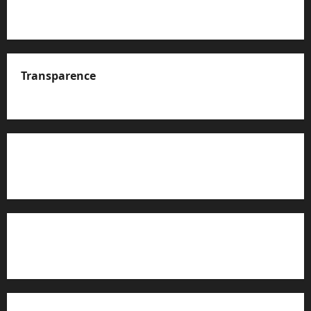
Transparence
A propos de nous
Rapport d’auto-évaluation de transparence (JTI)