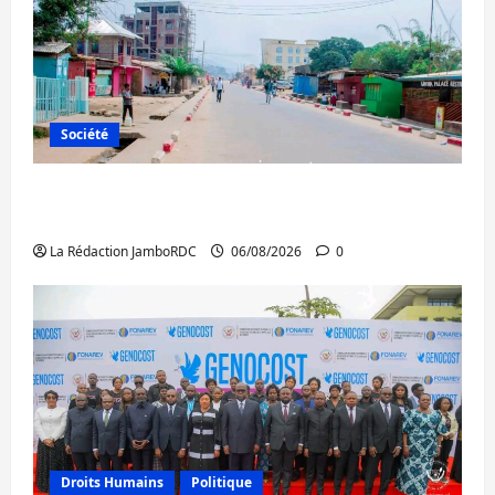
Société
Uvira : une journée de mercredi marquée
par l’appel à la paix
La Rédaction JamboRDC
06/08/2026
0
Droits Humains
Politique