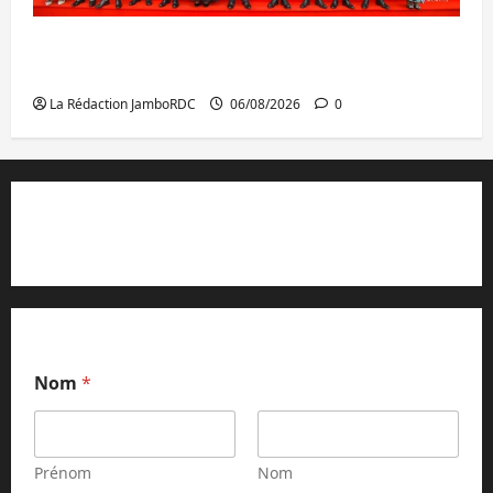
GENOCOST : l’AFC/M23 conteste la
démarche portée par Kinshasa
La Rédaction JamboRDC
06/08/2026
0
Contact et réclamations
Nom
*
Prénom
Nom