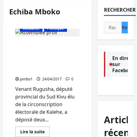
Echiba Mboko
RECHERCHER
Rechercher :
Actualité
Politique
Sud Kivu: le député
Venant Rugusha initie
deux questions orales
En direct
sur
contre deux ministres
Facebook
provinciaux
Jambo1
24/04/2017
0
Venant Rugusha, député
provincial du Sud Kivu élu
de la circonscription
électorale de Kalehe, a
Article
déposé deux...
récent
En
Lire la suite
savoir