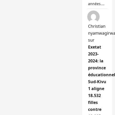
années.…
Christian
nyamwagirw
sur
Exetat
2023-
2024: la
province
éducationnel
Sud-Kivu
1 aligne
18.532
filles
contre