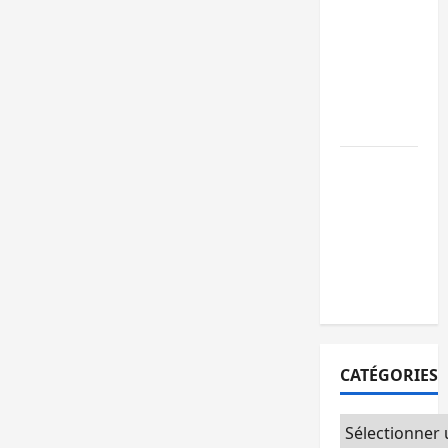
GENOCOST :
l’AFC/M23
conteste la
démarche
portée par
Kinshasa
Ebola : après
Bukavu,
l’UNPC-Sud-
Kivu équipe
les médias
des territoire
CATÉGORIES
Catégories