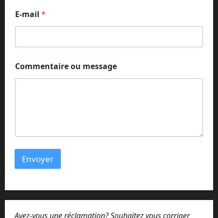
E
E-mail
*
-
m
a
i
l
C
Commentaire ou message
o
m
m
e
n
t
a
i
r
e
Envoyer
o
u
Avez-vous une réclamation? Souhaitez vous corriger