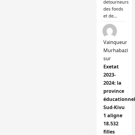
detourneurs
des fonds
et de…
Vainqueur
Murhabazi
sur
Exetat
2023-
2024: la
province
éducationnel
Sud-Kivu
1 aligne
18.532
filles