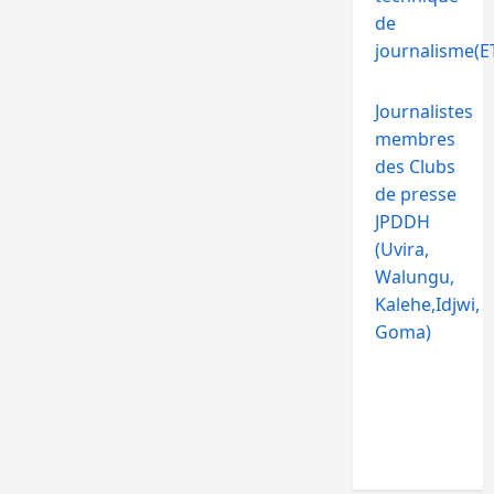
de
journalisme(ET
Journalistes
membres
des Clubs
de presse
JPDDH
(Uvira,
Walungu,
Kalehe,Idjwi,
Goma)