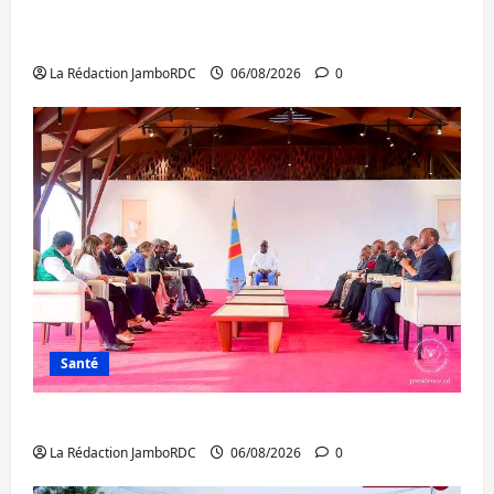
Bukavu : des routes en ruine paralysent la
circulation
La Rédaction JamboRDC
06/08/2026
0
Santé
Ebola : la RDC intensifie la lutte avec l’OMS
La Rédaction JamboRDC
06/08/2026
0