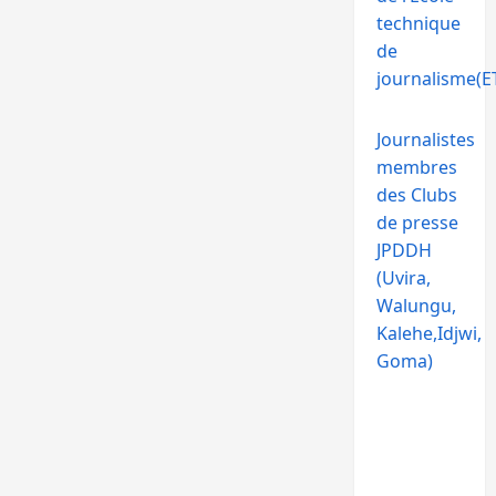
technique
de
journalisme(ET
Journalistes
membres
des Clubs
de presse
JPDDH
(Uvira,
Walungu,
Kalehe,Idjwi,
Goma)