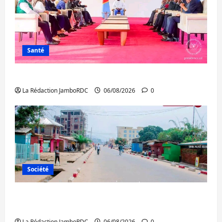
Santé
Ebola : la RDC intensifie la lutte avec l’OMS
La Rédaction JamboRDC
06/08/2026
0
Société
Uvira : une journée de mercredi marquée
par l’appel à la paix
La Rédaction JamboRDC
06/08/2026
0