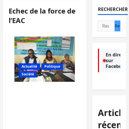
Echec de la force de
RECHERCHER
l’EAC
Rechercher :
En direct
sur
Facebook
Actualité
Politique
Société
Sud-Kivu : la société civile
forces vives appelle la
population à une marche
pacifique ce mercredi 01
Article
février pour dénoncer
l’agression du Rwanda et
récent
l’échec de la force de l’EAC