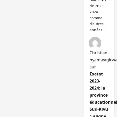
de 2023-
2024
comme
d'autres
années.…
Christian
nyamwagirw
sur
Exetat
2023-
2024: la
province
éducationnel
Sud-Kivu
1 aligne