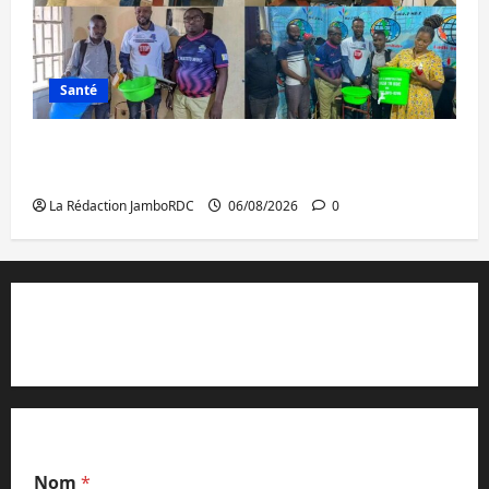
Santé
Ebola : après Bukavu, l’UNPC-Sud-Kivu
équipe les médias des territoires
La Rédaction JamboRDC
06/08/2026
0
Contact et réclamations
Nom
*