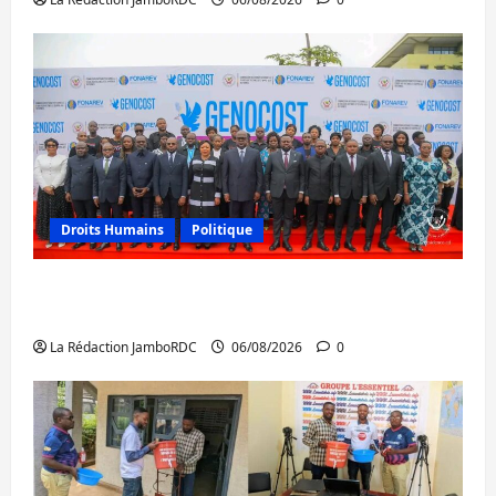
Droits Humains
Politique
GENOCOST : l’AFC/M23 conteste la
démarche portée par Kinshasa
La Rédaction JamboRDC
06/08/2026
0