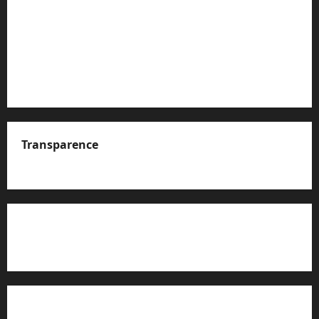
Transparence
A propos de nous
Rapport d’auto-évaluation de transparence (JTI)