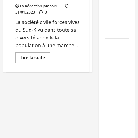
La Rédaction JamboRDC
Ebola : la RD
31/01/2023
0
intensifie la
La société civile forces vives
lutte avec
du Sud-Kivu dans toute sa
l’OMS
diversité appelle la
Uvira : une
population à une marche...
journée de
En
Lire la suite
mercredi
savoir
plus
marquée par
sur
Sud-
l’appel à la
Kivu
paix
:
la
société
GENOCOST :
civile
forces
l’AFC/M23
vives
appelle
conteste la
la
population
démarche
à
portée par
une
marche
Kinshasa
pacifique