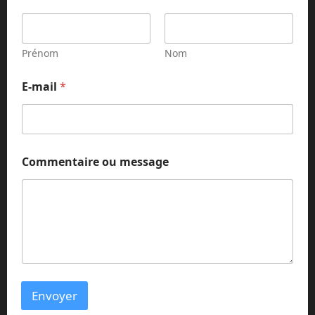
Prénom
Nom
E-mail
*
m
Commentaire ou message
e
s
s
a
g
e
m
e
s
s
Envoyer
a
g