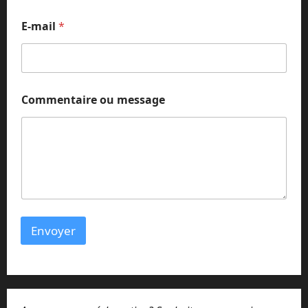
e
N
E-mail
*
o
m
N
o
m
Commentaire ou message
Envoyer