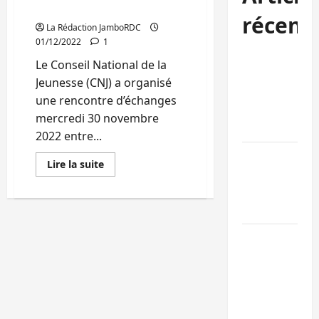
Sud-Kivu
récent
La Rédaction JamboRDC
01/12/2022
1
Bukavu : des
Le Conseil National de la
routes en
Jeunesse (CNJ) a organisé
ruine
une rencontre d’échanges
paralysent la
mercredi 30 novembre
circulation
2022 entre...
Ebola : la RD
En
Lire la suite
intensifie la
savoir
plus
lutte avec
sur
Echange
l’OMS
entre
Félix
tshisekedi
Uvira : une
et
la
journée de
jeunesse
mercredi
de
la
marquée par
RDC:
Voici
l’appel à la
ce