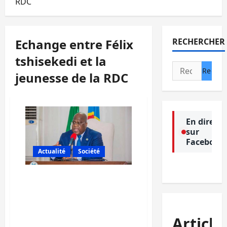
RDC
Echange entre Félix
RECHERCHER
tshisekedi et la
Rechercher :
jeunesse de la RDC
En direct
sur
Facebook
Actualité
Société
Echange entre Félix
tshisekedi et la jeunesse
de la RDC: Voici ce qu’il
faut retenir des
Article
desiderata des jeunes du