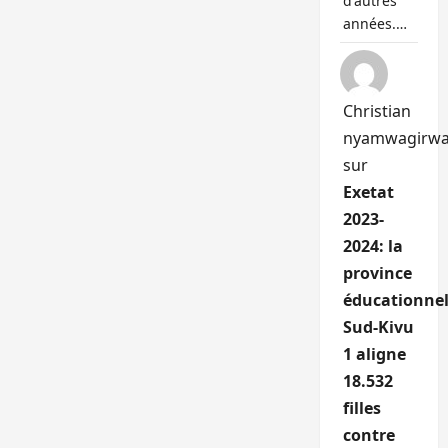
d'autres
années.…
Christian
nyamwagirw
sur
Exetat
2023-
2024: la
province
éducationnel
Sud-Kivu
1 aligne
18.532
filles
contre