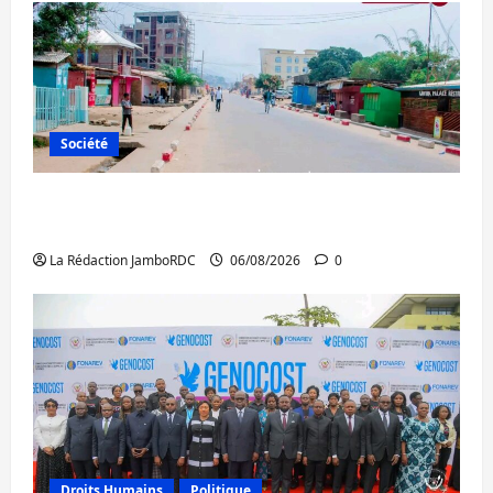
Société
Uvira : une journée de mercredi marquée
par l’appel à la paix
La Rédaction JamboRDC
06/08/2026
0
Droits Humains
Politique