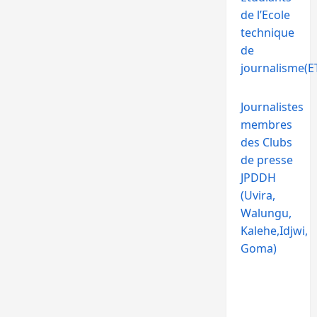
de l’Ecole
technique
de
journalisme(ET
Journalistes
membres
des Clubs
de presse
JPDDH
(Uvira,
Walungu,
Kalehe,Idjwi,
Goma)