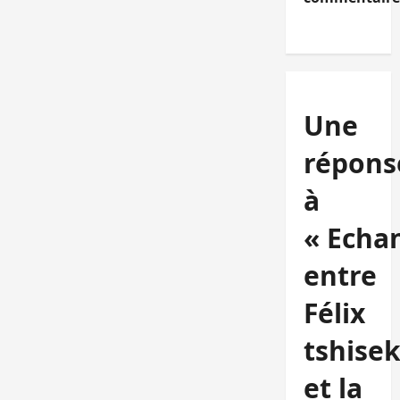
Une
répons
à
« Echa
entre
Félix
tshise
et la