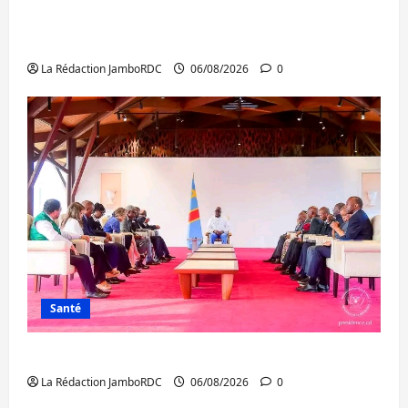
Bukavu : des routes en ruine paralysent la
circulation
La Rédaction JamboRDC
06/08/2026
0
Santé
Ebola : la RDC intensifie la lutte avec l’OMS
La Rédaction JamboRDC
06/08/2026
0