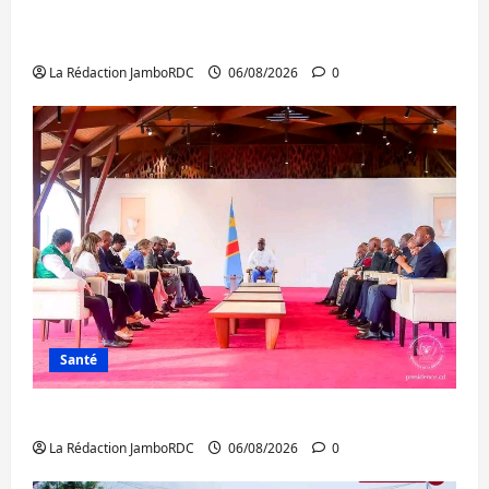
Bukavu : des routes en ruine paralysent la
circulation
La Rédaction JamboRDC
06/08/2026
0
Santé
Ebola : la RDC intensifie la lutte avec l’OMS
La Rédaction JamboRDC
06/08/2026
0