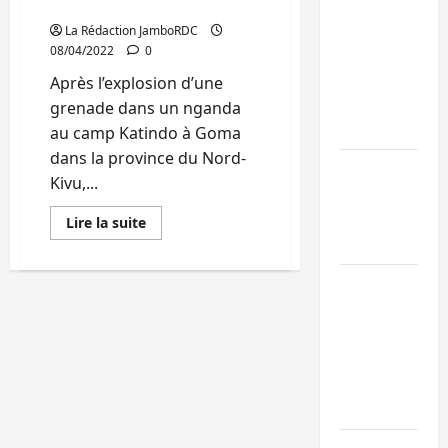
Goma
Bukavu : des
La Rédaction JamboRDC
08/04/2022
0
routes en
ruine
Après l’explosion d’une
paralysent la
grenade dans un nganda
circulation
au camp Katindo à Goma
dans la province du Nord-
Ebola : la RD
Kivu,...
intensifie la
lutte avec
En
Lire la suite
savoir
l’OMS
plus
sur
Nord-
Uvira : une
Kivu:
La
journée de
Dynamique
mercredi
Génération
Consciente
marquée par
appelle
la
l’appel à la
population
à
paix
stopper
la
diffusion