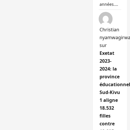
années.…
Christian
nyamwagirw
sur
Exetat
2023-
2024: la
province
éducationnel
Sud-Kivu
1 aligne
18.532
filles
contre