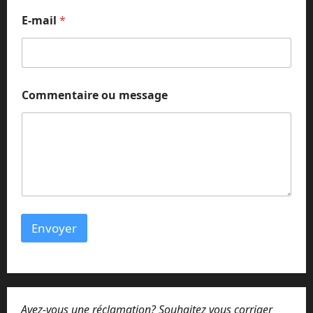
E
E-mail
*
-
m
a
i
l
o
Commentaire ou message
u
C
o
m
m
e
n
t
a
i
Envoyer
r
e
Avez-vous une réclamation? Souhaitez vous corriger