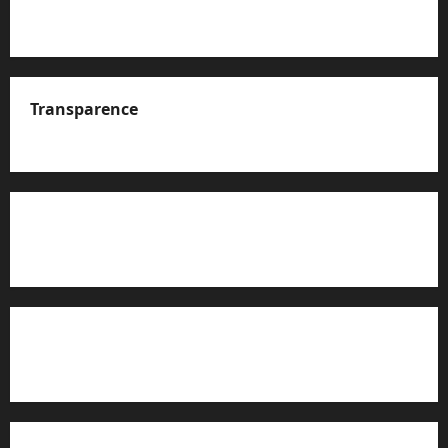
Transparence
A propos de nous
Rapport d’auto-évaluation de transparence (JTI)