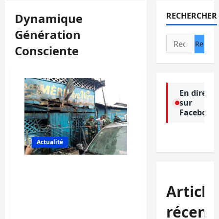
Dynamique
RECHERCHER
Génération
Rechercher :
Consciente
En direct
sur
Facebook
Actualité
Nord-Kivu: La Dynamique
Génération Consciente
Article
appelle la population à
stopper la diffusion des
récent
vidéos sur l’explosion à