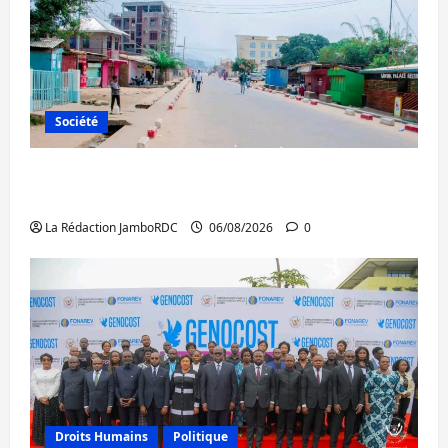
Société
Uvira : une journée de mercredi marquée
par l’appel à la paix
La Rédaction JamboRDC
06/08/2026
0
Droits Humains
Politique