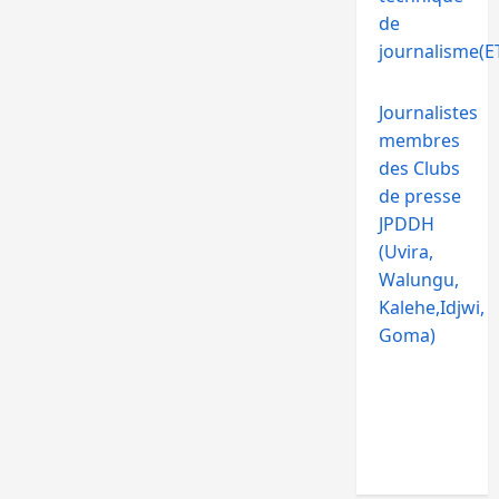
de
journalisme(ET
Journalistes
membres
des Clubs
de presse
JPDDH
(Uvira,
Walungu,
Kalehe,Idjwi,
Goma)