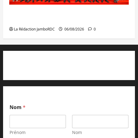
GENOCOST : l’AFC/M23 conteste la
démarche portée par Kinshasa
La Rédaction JamboRDC
06/08/2026
0
Contact et réclamations
Nom
*
Prénom
Nom