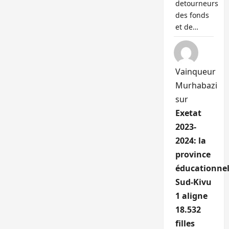
detourneurs
des fonds
et de…
Vainqueur
Murhabazi
sur
Exetat
2023-
2024: la
province
éducationnel
Sud-Kivu
1 aligne
18.532
filles