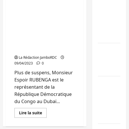
Rubenga natif du Sud-
Bukavu : des
Kivu représente la RDC
routes en
dans ce grand rendez-
ruine
vous d’affaires et
paralysent la
d’échange sur les
circulation
potentiels qu’offre
l’Afrique et la RDC en
Ebola : la RD
particulier
intensifie la
La Rédaction JamboRDC
lutte avec
09/04/2023
0
l’OMS
Plus de suspens, Monsieur
Espoir RUBENGA est le
Uvira : une
représentant de la
journée de
République Démocratique
mercredi
du Congo au Dubaï...
marquée par
l’appel à la
En
Lire la suite
savoir
paix
plus
sur
Dubaï