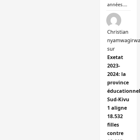
années.…
Christian
nyamwagirw
sur
Exetat
2023-
2024: la
province
éducationnel
Sud-Kivu
1 aligne
18.532
filles
contre