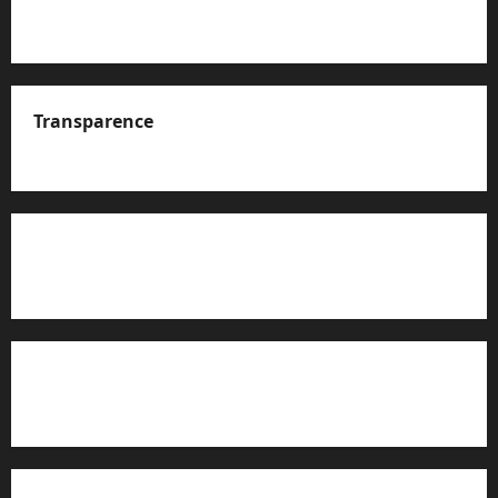
Transparence
A propos de nous
Rapport d’auto-évaluation de transparence (JTI)