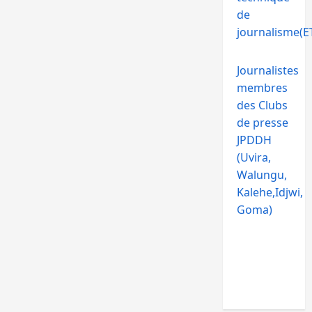
de
journalisme(ET
Journalistes
membres
des Clubs
de presse
JPDDH
(Uvira,
Walungu,
Kalehe,Idjwi,
Goma)