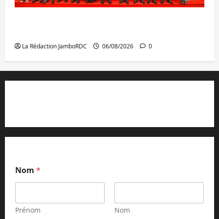
GENOCOST : l’AFC/M23 conteste la
démarche portée par Kinshasa
La Rédaction JamboRDC
06/08/2026
0
Contact et réclamations
Nom
*
Prénom
Nom