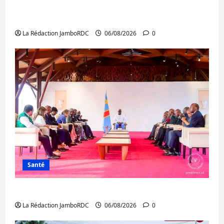
Bukavu : des routes en ruine paralysent la
circulation
La Rédaction JamboRDC
06/08/2026
0
Santé
Ebola : la RDC intensifie la lutte avec l’OMS
La Rédaction JamboRDC
06/08/2026
0