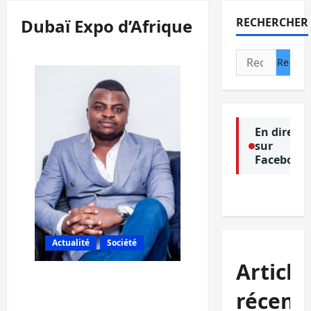
Dubaï Expo d’Afrique
RECHERCHER
Rechercher :
En direct
sur
Facebook
Actualité
Société
Article
Dubaï Expo d’Afrique: Un
jeune engagé et
récent
ambitieux, Espoir