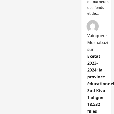
detourneurs
des fonds
et de…
Vainqueur
Murhabazi
sur
Exetat
2023-
2024: la
province
éducationnel
Sud-Kivu
1 aligne
18.532
filles