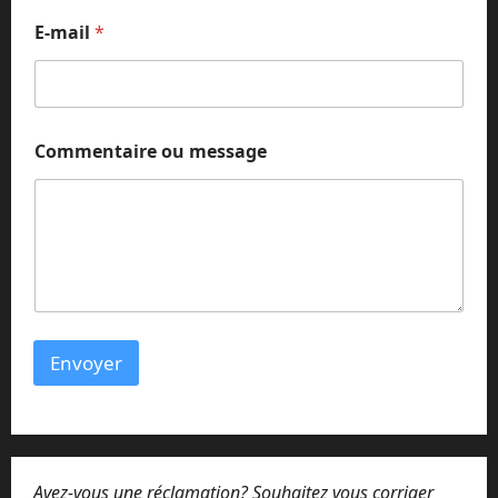
C
E-mail
*
o
m
m
e
n
t
Commentaire ou message
a
i
r
e
o
u
m
e
s
s
Envoyer
a
g
e
Avez-vous une réclamation? Souhaitez vous corriger