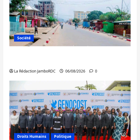
Société
Uvira : une journée de mercredi marquée
par l’appel à la paix
La Rédaction JamboRDC
06/08/2026
0
Droits Humains
Politique