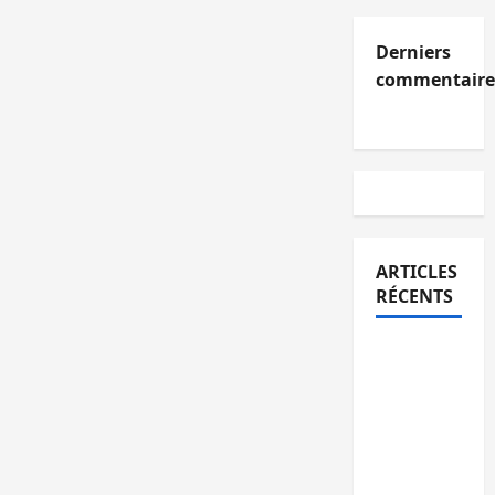
Derniers
commentaire
ARTICLES
RÉCENTS
Kinshasa
confirme
la
libération
de 15
personnes