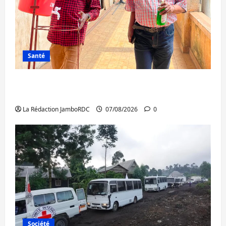
Santé
Sud-Kivu : l’UNPC maintient l’alerte contre
Ebola
La Rédaction JamboRDC
07/08/2026
0
Société