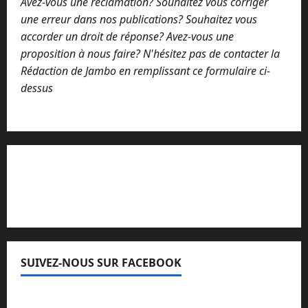
Avez-vous une réclamation? Souhaitez vous corriger
l
une erreur dans nos publications? Souhaitez vous
accorder un droit de réponse? Avez-vous une
proposition à nous faire? N'hésitez pas de contacter la
Rédaction de Jambo en remplissant ce formulaire ci-
dessus
Lisez attentivement notre procédure de
réclamation
SUIVEZ-NOUS SUR FACEBOOK