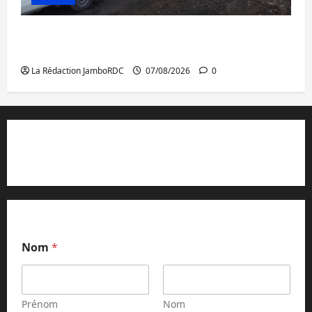
Beni : l’échange de prisonniers entre
l’AFC/M23 et Kinshasa ne convainc pas
La Rédaction JamboRDC
07/08/2026
0
Contact et réclamations
Nom
*
Prénom
Nom