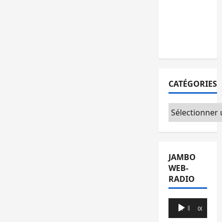
l’AFC/M23
avec
l’appui du
CICR
CATÉGORIES
Catégories
JAMBO
WEB-
RADIO
Lecteur
00:00
00:00
audio