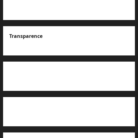
Transparence
A propos de nous
Rapport d’auto-évaluation de transparence (JTI)