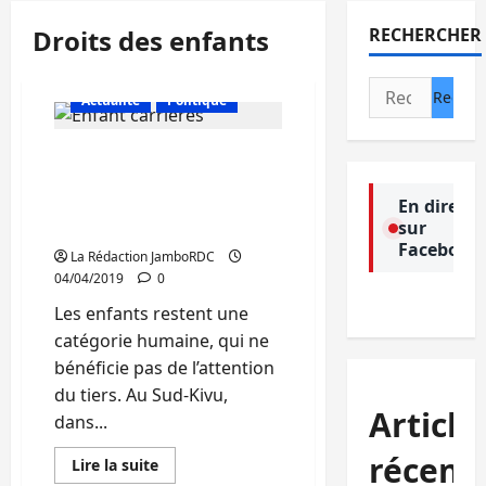
Droits des enfants
RECHERCHER
Rechercher :
Actualité
Politique
Sud-Kivu : Le travail
infantile demeure un
principal obstacle à
En direct
sur
l’éducation des enfants
Facebook
La Rédaction JamboRDC
04/04/2019
0
Les enfants restent une
catégorie humaine, qui ne
bénéficie pas de l’attention
du tiers. Au Sud-Kivu,
Article
dans...
récent
En
Lire la suite
savoir