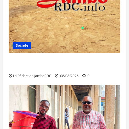
Société
Bagira : une ambulance renversée à Ciriri,
la NDSCI dénonce l’état de la route
La Rédaction JamboRDC
08/08/2026
0