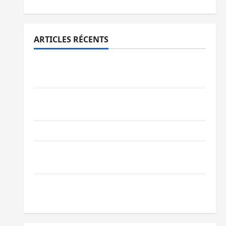
ARTICLES RÉCENTS
Processus de Doha : 15 personnes remises
à l’AFC/M23 avec l’appui du CICR
Bukavu : des routes en ruine paralysent la
circulation
Ebola : la RDC intensifie la lutte avec l’OMS
Uvira : une journée de mercredi marquée
par l’appel à la paix
GENOCOST : l’AFC/M23 conteste la
démarche portée par Kinshasa