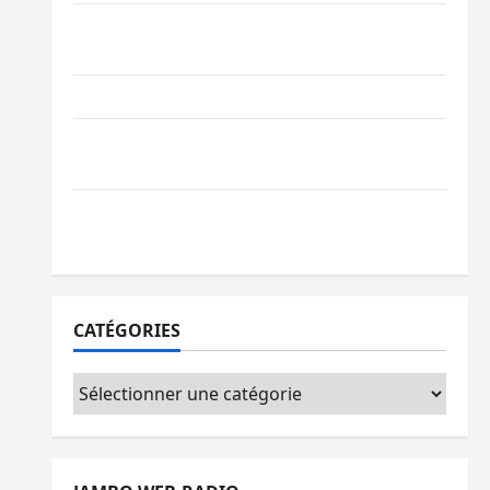
Bukavu : des routes en ruine paralysent la
circulation
Ebola : la RDC intensifie la lutte avec l’OMS
Uvira : une journée de mercredi marquée
par l’appel à la paix
GENOCOST : l’AFC/M23 conteste la
démarche portée par Kinshasa
CATÉGORIES
Catégories