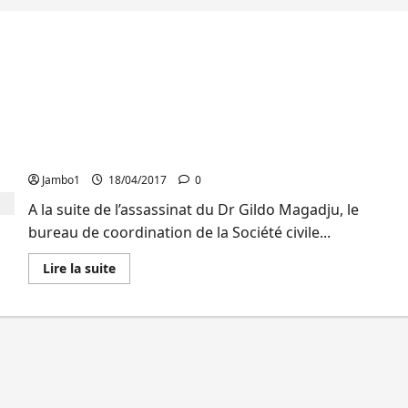
Sud-Kivu : Le bureau de coordination de la société
civile appelle au tapage pour exiger la sécurité
Jambo1
18/04/2017
0
A la suite de l’assassinat du Dr Gildo Magadju, le
bureau de coordination de la Société civile...
En
Lire la suite
savoir
plus
sur
Sud-
Kivu
:
Le
bureau
de
coordination
de