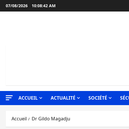
Aller
07/08/2026
10:08:42 AM
au
contenu
ACCUEIL
ACTUALITÉ
SOCIÉTÉ
SÉC
Accueil
Dr Gildo Magadju