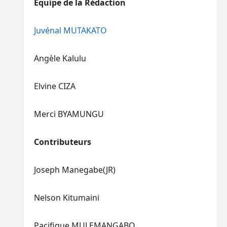
Equipe de la Rédaction
le
pour
volume.
augmenter
ou
Juvénal MUTAKATO
diminuer
le
Angèle Kalulu
volume.
Elvine CIZA
Merci BYAMUNGU
Contributeurs
Joseph Manegabe(JR)
Nelson Kitumaini
Pacifique MULEMANGABO