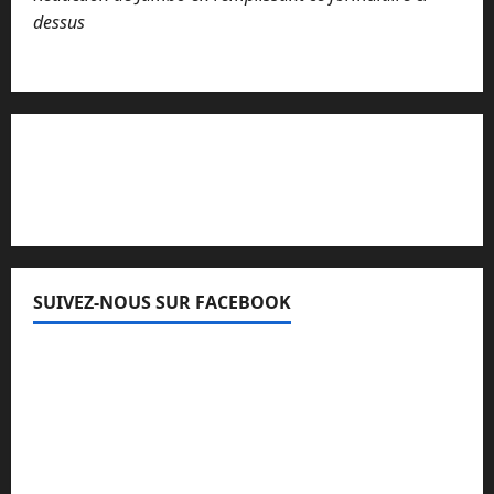
dessus
Lisez attentivement notre procédure de
réclamation
SUIVEZ-NOUS SUR FACEBOOK