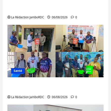
GENOCOST : l’AFC/M23 conteste la
démarche portée par Kinshasa
La Rédaction JamboRDC
06/08/2026
0
Santé
Ebola : après Bukavu, l’UNPC-Sud-Kivu
équipe les médias des territoires
La Rédaction JamboRDC
06/08/2026
0