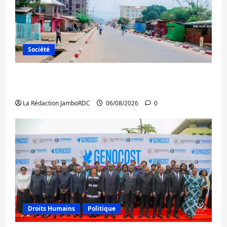
Société
Uvira : une journée de mercredi marquée
par l’appel à la paix
La Rédaction JamboRDC
06/08/2026
0
Droits Humains
Politique