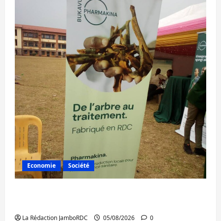
Economie
Société
Bukavu : la Pharmakina expose son savoir-
faire à Kivu Soko Foire
La Rédaction JamboRDC
05/08/2026
0