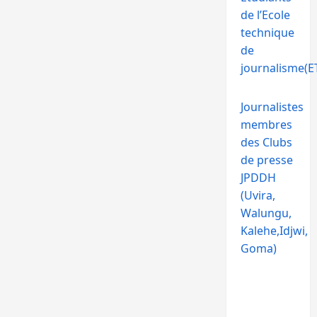
de l’Ecole
technique
de
journalisme(ET
Journalistes
membres
des Clubs
de presse
JPDDH
(Uvira,
Walungu,
Kalehe,Idjwi,
Goma)