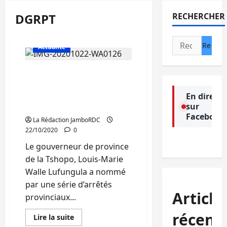
DGRPT
RECHERCHER
Rechercher :
Actualité
Tshopo : Des nouveaux
animateurs à la tête de la
DGRPT pour maximiser
En direct
sur
les recettes de la province
Facebook
La Rédaction JamboRDC
22/10/2020
0
Le gouverneur de province
de la Tshopo, Louis-Marie
Walle Lufungula a nommé
par une série d’arrêtés
Article
provinciaux...
récent
En
Lire la suite
savoir