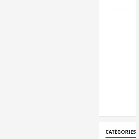
territoires
Bukavu : la
Pharmakina
expose son
savoir-faire à
Kivu Soko
Foire
Bagira : des
infrastructur
grâce aux
contribution
des habitant
à Mulambula
CATÉGORIES