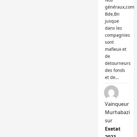
généraux,com
Bde,Bn
jusque
dans les
compagnies
sont
mafieux et
de
detourneurs
des fonds
et de…
Vainqueur
Murhabazi
sur
Exetat