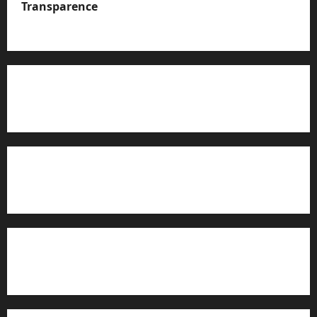
Transparence
A propos de nous
Rapport d’auto-évaluation de transparence (JTI)
Charte éditoriale