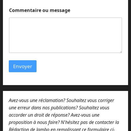
m
Commentaire ou message
e
s
s
a
g
e
E
-
m
a
Envoyer
i
l
E
-
m
a
Avez-vous une réclamation? Souhaitez vous corriger
i
l
une erreur dans nos publications? Souhaitez vous
accorder un droit de réponse? Avez-vous une
proposition à nous faire? N'hésitez pas de contacter la
Rédaction de Jambo en remplissant ce formulaire ci-