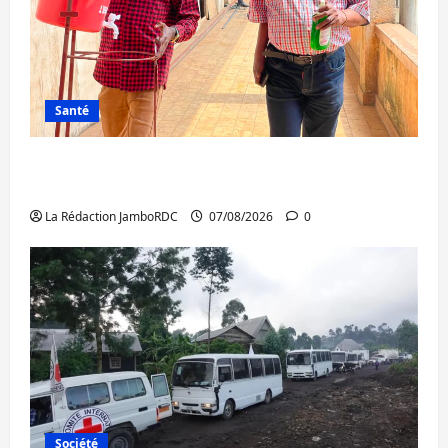
Santé
Sud-Kivu : l’UNPC maintient l’alerte contre
Ebola
La Rédaction JamboRDC
07/08/2026
0
Société