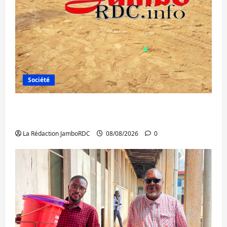
Société
Bagira : une ambulance renversée à Ciriri,
la NDSCI dénonce l’état de la route
La Rédaction JamboRDC
08/08/2026
0