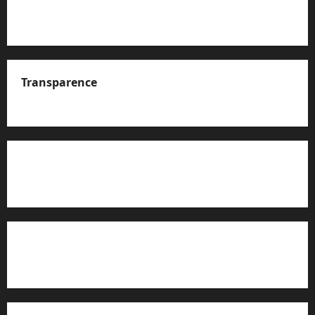
Transparence
A propos de nous
Rapport d’auto-évaluation de transparence (JTI)