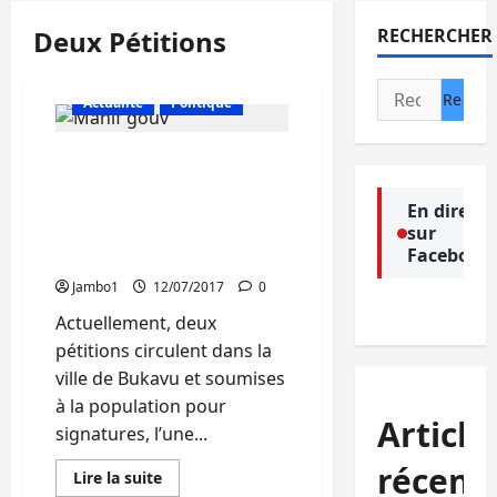
Deux Pétitions
RECHERCHER
Rechercher :
Actualité
Politique
Sud-Kivu: Deux pétitions
en circulation : une pour
la démission du
En direct
sur
gouverneur et l’autre
Facebook
pour son soutien
Jambo1
12/07/2017
0
Actuellement, deux
pétitions circulent dans la
ville de Bukavu et soumises
à la population pour
Article
signatures, l’une...
récent
En
Lire la suite
savoir