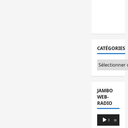
l’AFC/M23
avec
l’appui du
CICR
CATÉGORIES
Catégories
JAMBO
WEB-
RADIO
Lecteur
00:00
00:00
audio