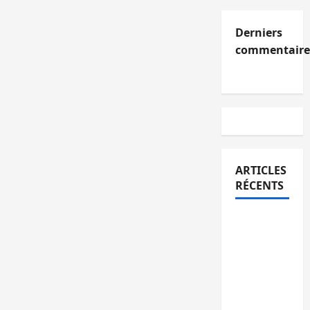
Derniers
commentaire
ARTICLES
RÉCENTS
Kinshasa
confirme
la
libération
de 15
personnes