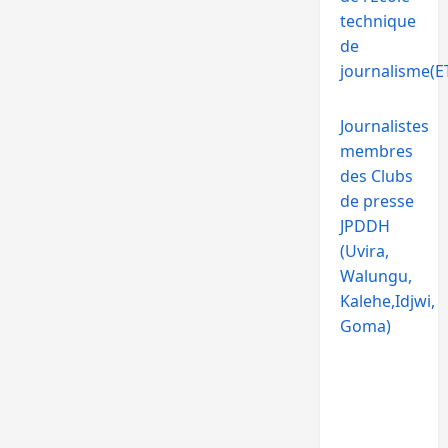
technique
de
journalisme(ET
Journalistes
membres
des Clubs
de presse
JPDDH
(Uvira,
Walungu,
Kalehe,Idjwi,
Goma)