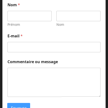
Nom
*
Prénom
Nom
E-mail
*
N
Commentaire ou message
o
m
*
o
u
Envoyer