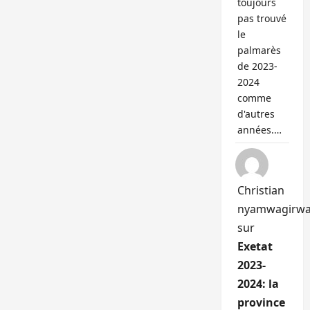
toujours
pas trouvé
le
palmarès
de 2023-
2024
comme
d'autres
années.…
Christian
nyamwagirw
sur
Exetat
2023-
2024: la
province