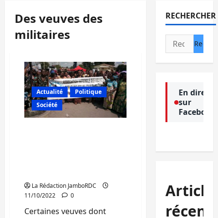
Des veuves des
RECHERCHER
militaires
Rechercher :
En direct
Actualité
Politique
sur
Société
Facebook
Bukavu : Des veuves des
militaires s’indignent du
retard observé dans le
payement de leurs primes
de 30.000 FC
Article
La Rédaction JamboRDC
11/10/2022
0
récent
Certaines veuves dont