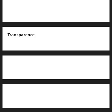
Transparence
A propos de nous
Rapport d’auto-évaluation de transparence (JTI)