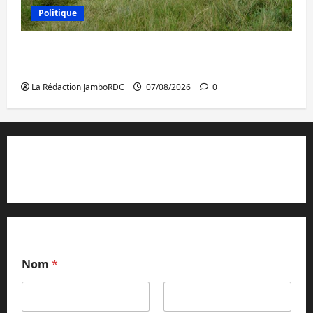
Politique
Processus de Doha : 15 personnes remises
à l’AFC/M23 avec l’appui du CICR
La Rédaction JamboRDC
07/08/2026
0
Contact et réclamations
Nom
*