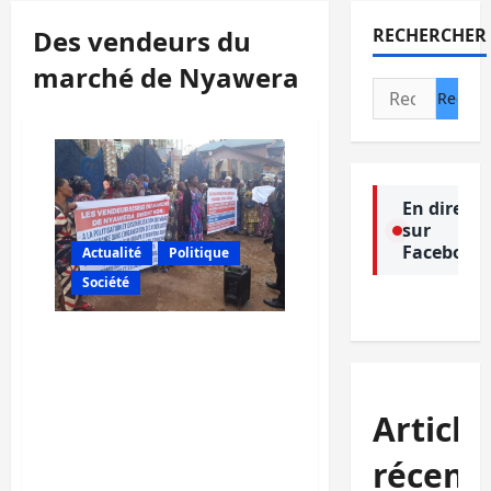
Des vendeurs du
RECHERCHER
marché de Nyawera
Rechercher :
En direct
sur
Facebook
Actualité
Politique
Société
Bukavu : Des vendeurs du
marché de Nyawera en
sit-in devant le bureau du
ministre de
Article
l’environnement pour dire
non à la
récent
« déstabilisation » de leur