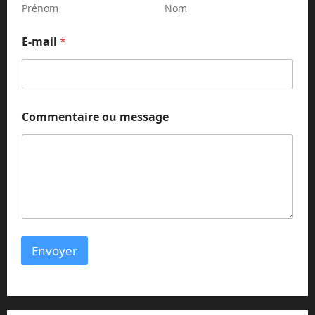
Prénom
Nom
*
E-mail
*
N
o
m
*
Commentaire ou message
Envoyer