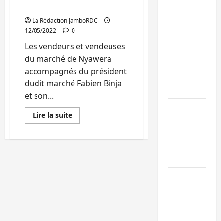
marché
Bagira : une
La Rédaction JamboRDC
ambulance
12/05/2022
0
renversée à
Les vendeurs et vendeuses
Ciriri, la
du marché de Nyawera
NDSCI
accompagnés du président
dénonce l’éta
dudit marché Fabien Binja
de la route
et son...
Sud-Kivu :
En
Lire la suite
l’UNPC
savoir
plus
maintient
sur
Bukavu
l’alerte contr
:
Des
Ebola
vendeurs
du
Beni :
marché
de
l’échange de
Nyawera
en
prisonniers
sit-
in
entre
devant