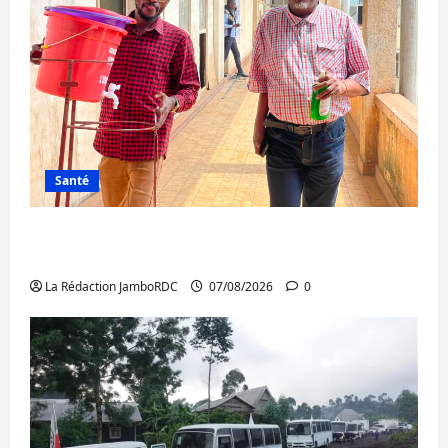
Santé
Sud-Kivu : l’UNPC maintient l’alerte contre
Ebola
La Rédaction JamboRDC
07/08/2026
0