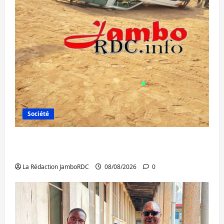
Société
Bagira : une ambulance renversée à Ciriri,
la NDSCI dénonce l’état de la route
La Rédaction JamboRDC
08/08/2026
0