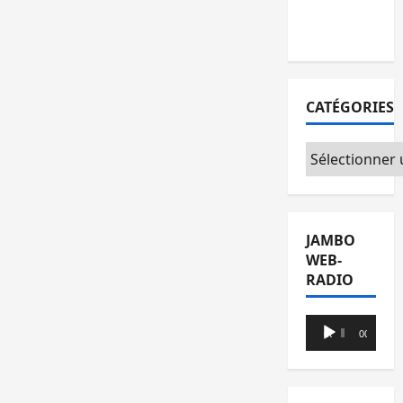
la
circulation
CATÉGORIES
Catégories
JAMBO
WEB-
RADIO
Lecteur
00:00
00:00
audio