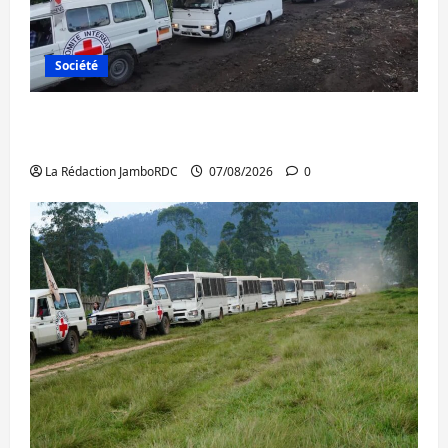
Société
Beni : l’échange de prisonniers entre
l’AFC/M23 et Kinshasa ne convainc pas
La Rédaction JamboRDC
07/08/2026
0