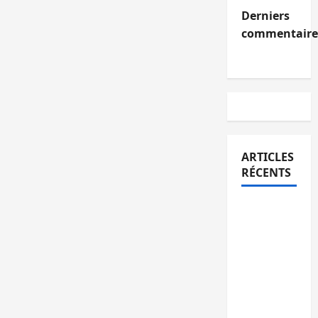
Derniers
commentaire
ARTICLES
RÉCENTS
Bagira :
une
ambulance
renversée
à Ciriri, la
NDSCI
dénonce