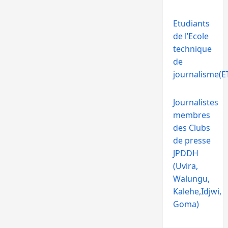
Etudiants
de l’Ecole
technique
de
journalisme(ET
Journalistes
membres
des Clubs
de presse
JPDDH
(Uvira,
Walungu,
Kalehe,Idjwi,
Goma)