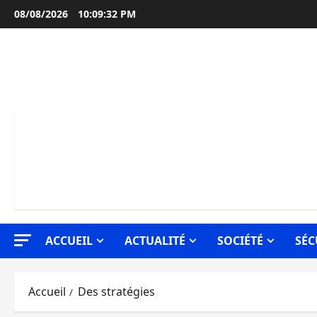
Aller
08/08/2026
10:09:33 PM
au
contenu
ACCUEIL
ACTUALITÉ
SOCIÉTÉ
SÉC
Accueil
Des stratégies