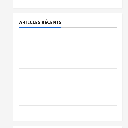
ARTICLES RÉCENTS
Sud-Kivu : l’UNPC maintient l’alerte contre
Ebola
Beni : l’échange de prisonniers entre
l’AFC/M23 et Kinshasa ne convainc pas
Processus de Doha : 15 personnes remises
à l’AFC/M23 avec l’appui du CICR
Bukavu : des routes en ruine paralysent la
circulation
Ebola : la RDC intensifie la lutte avec l’OMS