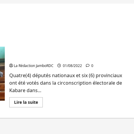
Sud-Kivu/processus électoral : 10 députés votés en
2018 à Kabare dont aucune femme, le CCTSC
redéfinit les stratégies
La Rédaction JamboRDC
01/08/2022
0
Quatre(4) députés nationaux et six (6) provinciaux
ont été votés dans la circonscription électorale de
Kabare dans...
En
Lire la suite
savoir
plus
sur
Sud-
Kivu/processus
électoral
: