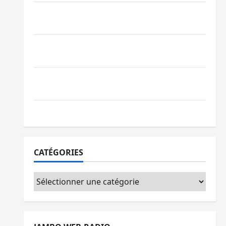
Beni : l’échange de prisonniers entre
l’AFC/M23 et Kinshasa ne convainc pas
Processus de Doha : 15 personnes remises
à l’AFC/M23 avec l’appui du CICR
Bukavu : des routes en ruine paralysent la
circulation
Ebola : la RDC intensifie la lutte avec l’OMS
CATÉGORIES
Catégories