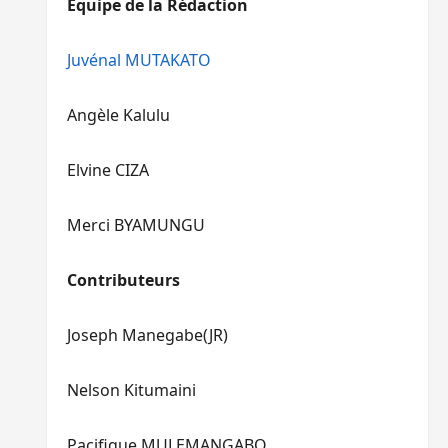
Equipe de la Rédaction
le
pour
volume.
augmenter
ou
Juvénal MUTAKATO
diminuer
le
Angèle Kalulu
volume.
Elvine CIZA
Merci BYAMUNGU
Contributeurs
Joseph Manegabe(JR)
Nelson Kitumaini
Pacifique MULEMANGABO