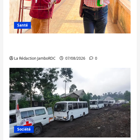
Santé
Sud-Kivu : l’UNPC maintient l’alerte contre
Ebola
La Rédaction JamboRDC
07/08/2026
0
Société