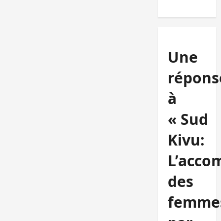
Une
répons
à
« Sud
Kivu:
L’acc
des
femme