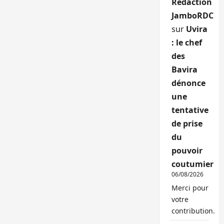
Rédaction
JamboRDC
sur
Uvira
: le chef
des
Bavira
dénonce
une
tentative
de prise
du
pouvoir
coutumier
06/08/2026
Merci pour
votre
contribution.