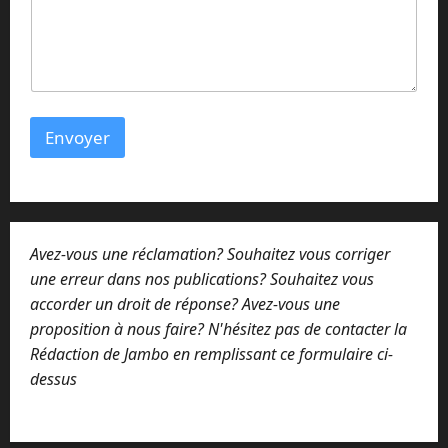
s
a
g
e
E
-
m
Envoyer
a
i
l
Avez-vous une réclamation? Souhaitez vous corriger
une erreur dans nos publications? Souhaitez vous
accorder un droit de réponse? Avez-vous une
proposition à nous faire? N'hésitez pas de contacter la
Rédaction de Jambo en remplissant ce formulaire ci-
dessus