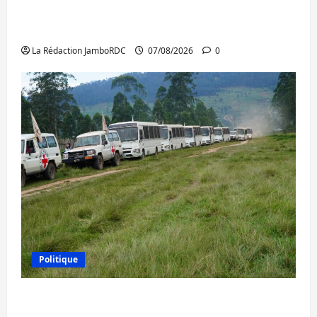
Beni : l’échange de prisonniers entre
l’AFC/M23 et Kinshasa ne convainc pas
La Rédaction JamboRDC
07/08/2026
0
Politique
Processus de Doha : 15 personnes remises
à l’AFC/M23 avec l’appui du CICR