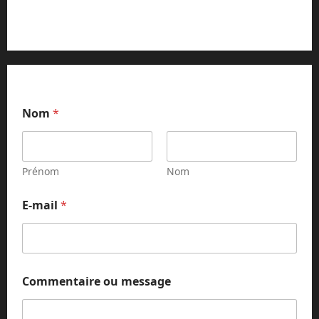
Contact et réclamations
Nom
*
Prénom
Nom
m
E-mail
*
e
s
s
a
g
e
Commentaire ou message
m
e
s