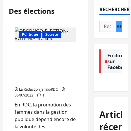
Des élections
RECHERCHER
Rechercher :
Politique
Société
Sud Kivu:
En direct
L’accompagnement des
sur
femmes par leurs partis
Facebook
politiques lors des
élections demeure une
problématique
La Rédaction JamboRDC
06/07/2022
1
En RDC, la promotion des
Article
femmes dans la gestion
publique dépend encore de
récent
la volonté des