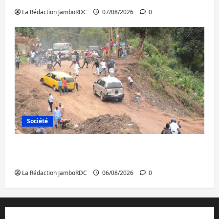
La Rédaction JamboRDC
07/08/2026
0
Société
Bukavu : des routes en ruine paralysent la
circulation
La Rédaction JamboRDC
06/08/2026
0