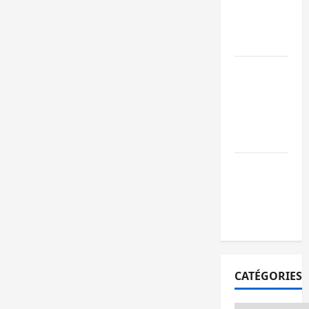
l’AFC/M23
avec l’appui
du CICR
Bukavu : des
routes en
ruine
paralysent la
circulation
Ebola : la RD
intensifie la
lutte avec
l’OMS
CATÉGORIES