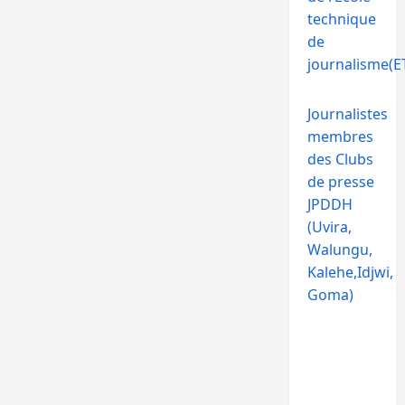
technique
de
journalisme(ET
Journalistes
membres
des Clubs
de presse
JPDDH
(Uvira,
Walungu,
Kalehe,Idjwi,
Goma)