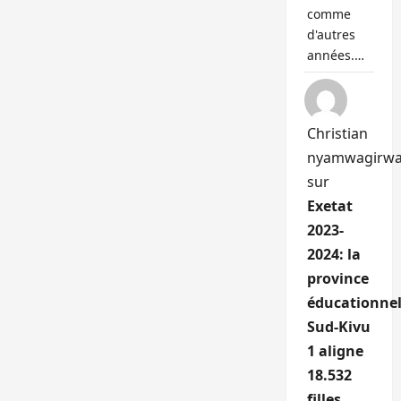
comme
d'autres
années.…
Christian
nyamwagirw
sur
Exetat
2023-
2024: la
province
éducationnel
Sud-Kivu
1 aligne
18.532
filles