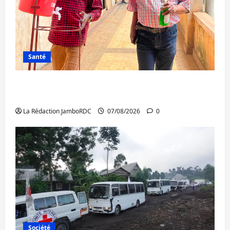
Santé
Sud-Kivu : l’UNPC maintient l’alerte contre
Ebola
La Rédaction JamboRDC
07/08/2026
0
Société