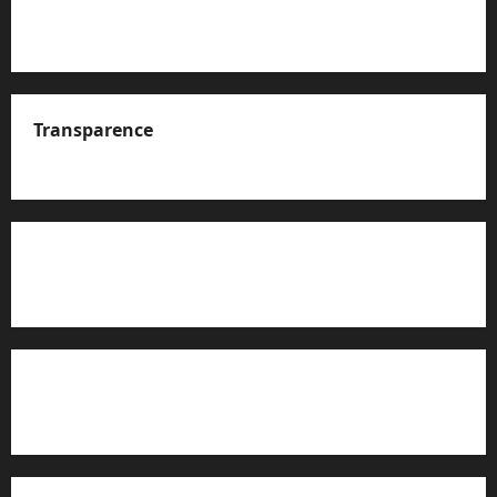
Transparence
A propos de nous
Rapport d’auto-évaluation de transparence (JTI)