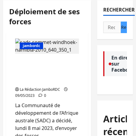
Déploiement de ses
RECHERCHER
forces
Rechercher :
jambordc
En direct
RDC: pour rétablir la paix
sur
et la sécurité dans l’Est du
Facebook
pays, la SADC décide du
déploiement de ses forces
La Rédaction JamboRDC
09/05/2023
0
La Communauté de
développement de l’Afrique
Article
australe (SADC) a décidé,
lundi 8 mai 2023, d’envoyer
récent
des forces...