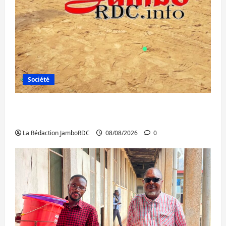
Société
Bagira : une ambulance renversée à Ciriri,
la NDSCI dénonce l’état de la route
La Rédaction JamboRDC
08/08/2026
0