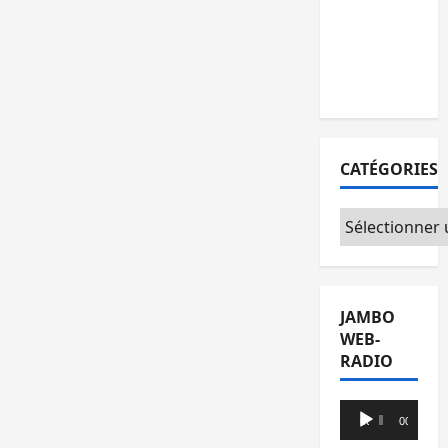
l’AFC/M23
avec
l’appui du
CICR
CATÉGORIES
Catégories
JAMBO
WEB-
RADIO
Lecteur
00:00
00:00
audio