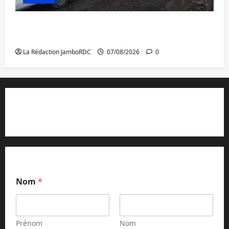
Beni : l’échange de prisonniers entre
l’AFC/M23 et Kinshasa ne convainc pas
La Rédaction JamboRDC
07/08/2026
0
Contact et réclamations
Nom
*
Prénom
Nom