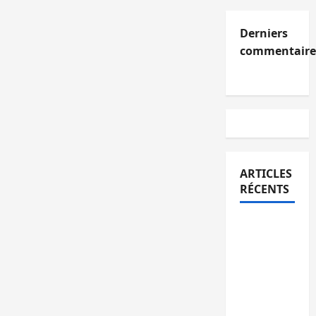
Derniers
commentaire
ARTICLES
RÉCENTS
Kinshasa
confirme
la
libération
de 15
personnes