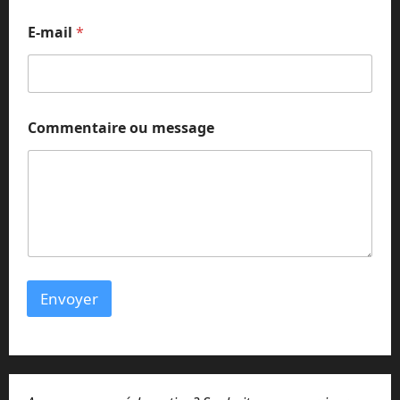
m
E-mail
*
e
s
s
a
g
e
Commentaire ou message
*
o
u
Envoyer