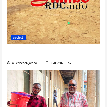
Société
Bagira : une ambulance renversée à Ciriri,
la NDSCI dénonce l’état de la route
La Rédaction JamboRDC
08/08/2026
0