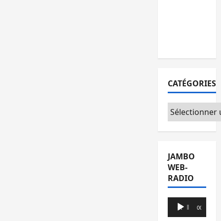
l’AFC/M23
avec
l’appui du
CICR
CATÉGORIES
Catégories
JAMBO
WEB-
RADIO
Lecteur
00:00
00:00
audio