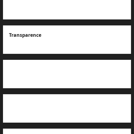
Transparence
A propos de nous
Rapport d’auto-évaluation de transparence (JTI)