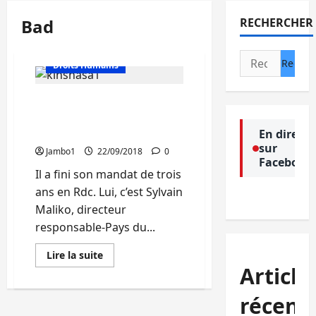
Bad
RECHERCHER
Actualité
Rechercher :
Droits Humains
Economie: Le directeur
responsable-Pays de la
BAD quitte la Rdc
En direct
sur
Jambo1
22/09/2018
0
Facebook
Il a fini son mandat de trois
ans en Rdc. Lui, c’est Sylvain
Maliko, directeur
responsable-Pays du...
En
Lire la suite
savoir
Article
plus
sur
Economie:
récent
Le
directeur