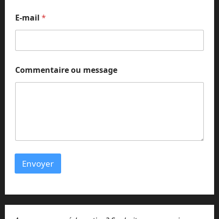
i
l
E-mail
*
N
o
m
Commentaire ou message
Envoyer