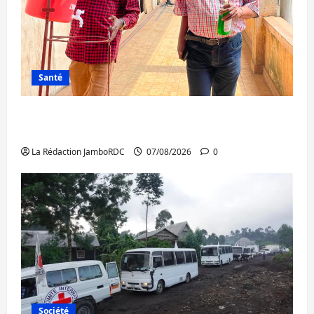
Santé
Sud-Kivu : l’UNPC maintient l’alerte contre
Ebola
La Rédaction JamboRDC
07/08/2026
0
Société