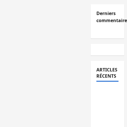
Derniers
commentaire
ARTICLES
RÉCENTS
Kinshasa
confirme
la
libération
de 15
personnes